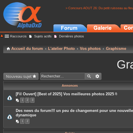
> Concours AOUT 26: Du petit ruisseau au fle
Raccourcis
Sujets actifs
Dernières photos
Accueil du forum
L'atelier Photo
Vos photos
Graphisme
Gr
Nouveau sujet
Annonces
[Fil Ouvert] [Best of 2025] Vos meilleures photos 2025
P
1
2
3
i
è
c
Des news du forum!!! un peu de changement pour une nouvelle
e
dynamique
s
j
1
2
o
i
n
t