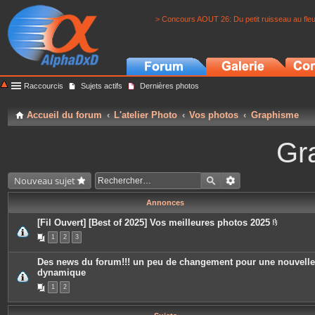
> Concours AOUT 26: Du petit ruisseau au fle
Raccourcis
Sujets actifs
Dernières photos
Accueil du forum
L'atelier Photo
Vos photos
Graphisme
Gr
Nouveau sujet
Annonces
[Fil Ouvert] [Best of 2025] Vos meilleures photos 2025
P
1
2
3
i
è
c
Des news du forum!!! un peu de changement pour une nouvelle
e
dynamique
s
j
1
2
o
i
n
t