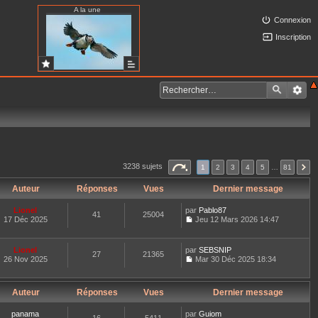
A la une
Connexion
Inscription
3238 sujets
1
2
3
4
5
…
81
Auteur
Réponses
Vues
Dernier message
Lionel
par
Pablo87
41
25004
17 Déc 2025
Jeu 12 Mars 2026 14:47
C
o
n
Lionel
par
SEBSNIP
27
21365
s
26 Nov 2025
Mar 30 Déc 2025 18:34
u
C
l
o
t
n
e
Auteur
Réponses
Vues
Dernier message
s
r
u
l
l
panama
par
Guiom