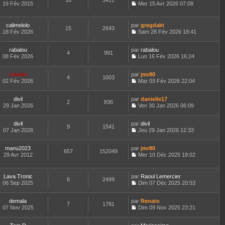
16
5411
e
t
19 Fév 2015
Mer 15 Avr 2026 07:08
d
C
e
e
o
r
r
n
l
calimelolo
par
gregdakt
n
15
2643
s
e
18 Fév 2026
Sam 28 Fév 2026 18:41
i
u
d
C
e
l
e
o
r
t
r
rabalou
par
n
rabalou
4
991
m
e
n
08 Fév 2026
s
Lun 16 Fév 2026 16:24
e
r
i
C
u
s
l
e
o
l
s
e
Lionel
par
r
n
jmr80
t
4
1003
a
d
02 Fév 2026
m
s
Mar 03 Fév 2026 22:04
e
g
C
e
e
u
r
e
o
r
s
l
l
divil
par
n
danielle17
n
s
t
2
836
e
29 Jan 2026
s
Ven 30 Jan 2026 06:09
i
a
e
d
C
u
e
g
r
e
o
l
r
e
l
r
divil
par
n
divil
t
m
9
1541
e
n
07 Jan 2026
s
Jeu 29 Jan 2026 12:33
e
e
d
i
C
u
r
s
e
e
o
l
l
s
r
r
manu2023
par
n
jmr80
t
657
152049
e
a
n
m
29 Avr 2012
s
Mer 10 Déc 2025 18:02
e
d
g
i
C
e
u
r
e
e
e
o
s
l
l
r
r
n
s
t
e
Lava Tronic
par
Raoul Lemercier
n
m
6
2499
s
a
e
d
06 Sep 2025
Dim 07 Déc 2025 20:53
i
e
u
g
r
C
e
e
s
l
e
l
o
r
r
s
t
e
demala
par
n
Renato
n
m
7
1781
a
e
d
07 Nov 2025
s
Dim 09 Nov 2025 23:21
i
e
g
r
C
e
u
e
s
e
l
o
r
l
r
s