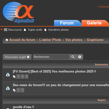
> Concour
Raccourcis
Sujets actifs
Dernières photos
Accueil du forum
L'atelier Photo
Vos photos
Graphisme
Nouveau sujet
Annonces
[Fil Ouvert] [Best of 2025] Vos meilleures photos 2025
P
1
2
3
i
è
c
Des news du forum!!! un peu de changement pour une nouvell
e
s
1
2
j
o
i
Sujets
n
t
e
goutte d'eau