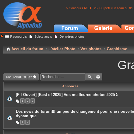
> Concours AOUT 26: Du petit ruisseau au fle
Raccourcis
Sujets actifs
Dernières photos
Accueil du forum
L'atelier Photo
Vos photos
Graphisme
Gr
Nouveau sujet
Annonces
[Fil Ouvert] [Best of 2025] Vos meilleures photos 2025
P
1
2
3
i
è
c
Des news du forum!!! un peu de changement pour une nouvelle
e
dynamique
s
j
1
2
o
i
n
t