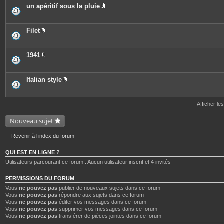
e
o
c
un apéritif sous la pluie
s
i
e
P
n
s
i
t
j
è
e
o
c
Filet
s
i
e
P
n
s
i
t
j
è
e
o
c
1941
s
i
e
P
n
s
i
t
j
è
e
o
c
Italian style
s
i
e
P
n
s
i
t
j
è
e
o
c
Afficher le
s
i
e
n
s
Nouveau sujet
t
j
e
o
s
i
Revenir à l’index du forum
n
t
e
QUI EST EN LIGNE ?
s
Utilisateurs parcourant ce forum : Aucun utilisateur inscrit et 4 invités
PERMISSIONS DU FORUM
Vous
ne pouvez pas
publier de nouveaux sujets dans ce forum
Vous
ne pouvez pas
répondre aux sujets dans ce forum
Vous
ne pouvez pas
éditer vos messages dans ce forum
Vous
ne pouvez pas
supprimer vos messages dans ce forum
Vous
ne pouvez pas
transférer de pièces jointes dans ce forum