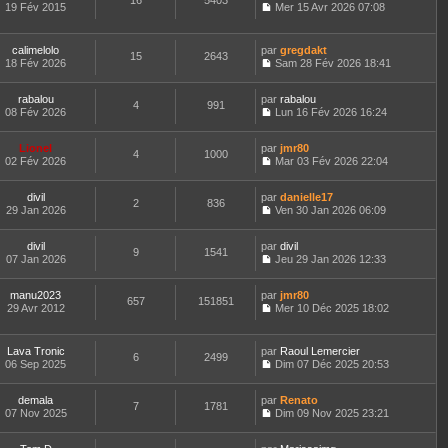
16
5403
e
t
19 Fév 2015
Mer 15 Avr 2026 07:08
d
C
e
e
o
r
r
n
l
calimelolo
par
gregdakt
n
15
2643
s
e
18 Fév 2026
Sam 28 Fév 2026 18:41
i
u
d
C
e
l
e
o
r
t
r
rabalou
par
n
rabalou
4
991
m
e
n
08 Fév 2026
s
Lun 16 Fév 2026 16:24
e
r
i
C
u
s
l
e
o
l
s
e
Lionel
par
r
n
jmr80
t
4
1000
a
d
02 Fév 2026
m
s
Mar 03 Fév 2026 22:04
e
g
C
e
e
u
r
e
o
r
s
l
l
divil
par
n
danielle17
n
s
t
2
836
e
29 Jan 2026
s
Ven 30 Jan 2026 06:09
i
a
e
d
C
u
e
g
r
e
o
l
r
e
l
r
divil
par
n
divil
t
m
9
1541
e
n
07 Jan 2026
s
Jeu 29 Jan 2026 12:33
e
e
d
i
C
u
r
s
e
e
o
l
l
s
r
r
manu2023
par
n
jmr80
t
657
151851
e
a
n
m
29 Avr 2012
s
Mer 10 Déc 2025 18:02
e
d
g
i
C
e
u
r
e
e
e
o
s
l
l
r
r
n
s
t
e
Lava Tronic
par
Raoul Lemercier
n
m
6
2499
s
a
e
d
06 Sep 2025
Dim 07 Déc 2025 20:53
i
e
u
g
r
C
e
e
s
l
e
l
o
r
r
s
t
e
demala
par
n
Renato
n
m
7
1781
a
e
d
07 Nov 2025
s
Dim 09 Nov 2025 23:21
i
e
g
r
C
e
u
e
s
e
l
o
r
l
r
s