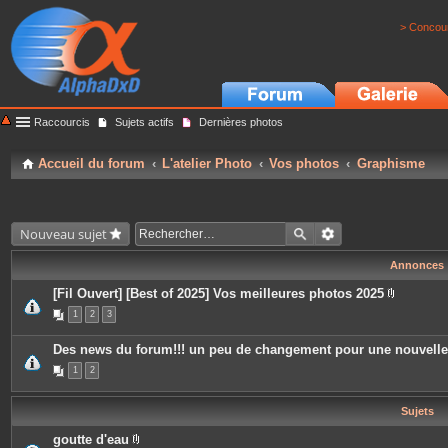
> Concour
Raccourcis
Sujets actifs
Dernières photos
Accueil du forum
L'atelier Photo
Vos photos
Graphisme
Nouveau sujet
Annonces
[Fil Ouvert] [Best of 2025] Vos meilleures photos 2025
P
1
2
3
i
è
c
Des news du forum!!! un peu de changement pour une nouvell
e
s
1
2
j
o
i
Sujets
n
t
e
goutte d'eau