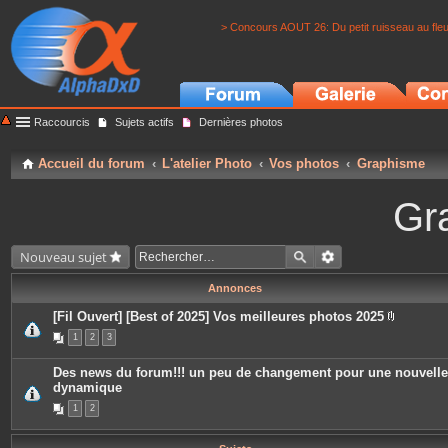
> Concours AOUT 26: Du petit ruisseau au fle
Raccourcis
Sujets actifs
Dernières photos
Accueil du forum
L'atelier Photo
Vos photos
Graphisme
Gr
Nouveau sujet
Annonces
[Fil Ouvert] [Best of 2025] Vos meilleures photos 2025
P
1
2
3
i
è
c
Des news du forum!!! un peu de changement pour une nouvelle
e
dynamique
s
j
1
2
o
i
n
t