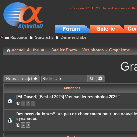
> Concours AOUT 26: Du petit ruisseau au fle
Raccourcis
Sujets actifs
Dernières photos
Accueil du forum
L'atelier Photo
Vos photos
Graphisme
Gr
Nouveau sujet
Annonces
[Fil Ouvert] [Best of 2025] Vos meilleures photos 2025
P
1
2
3
i
è
c
Des news du forum!!! un peu de changement pour une nouvelle
e
dynamique
s
j
1
2
o
i
n
t