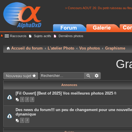
> Concours AOUT 26: Du petit ruisseau au fle
Raccourcis
Sujets actifs
Dernières photos
Accueil du forum
L'atelier Photo
Vos photos
Graphisme
Gr
Nouveau sujet
Annonces
[Fil Ouvert] [Best of 2025] Vos meilleures photos 2025
P
1
2
3
i
è
c
Des news du forum!!! un peu de changement pour une nouvelle
e
dynamique
s
j
1
2
o
i
n
t