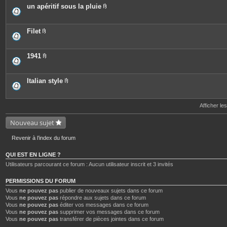
e
o
c
un apéritif sous la pluie
s
i
e
P
n
s
i
t
j
è
e
o
c
Filet
s
i
e
P
n
s
i
t
j
è
e
o
c
1941
s
i
e
P
n
s
i
t
j
è
e
o
c
Italian style
s
i
e
P
n
s
i
t
j
è
e
o
c
Afficher le
s
i
e
n
s
Nouveau sujet
t
j
e
o
s
i
Revenir à l’index du forum
n
t
e
QUI EST EN LIGNE ?
s
Utilisateurs parcourant ce forum : Aucun utilisateur inscrit et 3 invités
PERMISSIONS DU FORUM
Vous
ne pouvez pas
publier de nouveaux sujets dans ce forum
Vous
ne pouvez pas
répondre aux sujets dans ce forum
Vous
ne pouvez pas
éditer vos messages dans ce forum
Vous
ne pouvez pas
supprimer vos messages dans ce forum
Vous
ne pouvez pas
transférer de pièces jointes dans ce forum