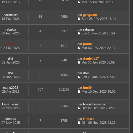
16
5416
e
t
19 Fév 2015
Mer 15 Avr 2026 07:08
d
C
e
e
o
r
r
n
l
calimelolo
par
gregdakt
n
15
2650
s
e
18 Fév 2026
Sam 28 Fév 2026 18:41
i
u
d
C
e
l
e
o
r
t
r
rabalou
par
n
rabalou
4
997
m
e
n
08 Fév 2026
s
Lun 16 Fév 2026 16:24
e
r
i
C
u
s
l
e
o
l
s
e
Lionel
par
r
n
jmr80
t
4
1011
a
d
02 Fév 2026
m
s
Mar 03 Fév 2026 22:04
e
g
C
e
e
u
r
e
o
r
s
l
l
divil
par
n
danielle17
n
s
t
2
840
e
29 Jan 2026
s
Ven 30 Jan 2026 06:09
i
a
e
d
C
u
e
g
r
e
o
l
r
e
l
r
divil
par
n
divil
t
m
9
1553
e
n
07 Jan 2026
s
Jeu 29 Jan 2026 12:33
e
e
d
i
C
u
r
s
e
e
o
l
l
s
r
r
manu2023
par
n
jmr80
t
657
152162
e
a
n
m
29 Avr 2012
s
Mer 10 Déc 2025 18:02
e
d
g
i
C
e
u
r
e
e
e
o
s
l
l
r
r
n
s
t
e
Lava Tronic
par
Raoul Lemercier
n
m
6
2506
s
a
e
d
06 Sep 2025
Dim 07 Déc 2025 20:53
i
e
u
g
r
C
e
e
s
l
e
l
o
r
r
s
t
e
demala
par
n
Renato
n
m
7
1788
a
e
d
07 Nov 2025
s
Dim 09 Nov 2025 23:21
i
e
g
r
C
e
u
e
s
e
l
o
r
l
r
s