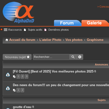
> Concour
Raccourcis
Sujets actifs
Dernières photos
Accueil du forum
L'atelier Photo
Vos photos
Graphisme
Nouveau sujet
Annonces
[Fil Ouvert] [Best of 2025] Vos meilleures photos 2025
P
1
2
3
i
è
c
Des news du forum!!! un peu de changement pour une nouvell
e
s
1
2
j
o
i
Sujets
n
t
e
goutte d'eau