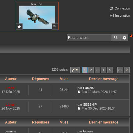
A la une
Connexion
Inscription
3238 sujets
1
2
3
4
5
…
81
Auteur
Réponses
Vues
Dernier message
Lionel
par
Pablo87
41
25144
17 Déc 2025
Jeu 12 Mars 2026 14:47
C
o
n
Lionel
par
SEBSNIP
27
21468
s
26 Nov 2025
Mar 30 Déc 2025 18:34
u
C
l
o
t
n
e
Auteur
Réponses
Vues
Dernier message
s
r
u
l
l
panama
par
Guiom