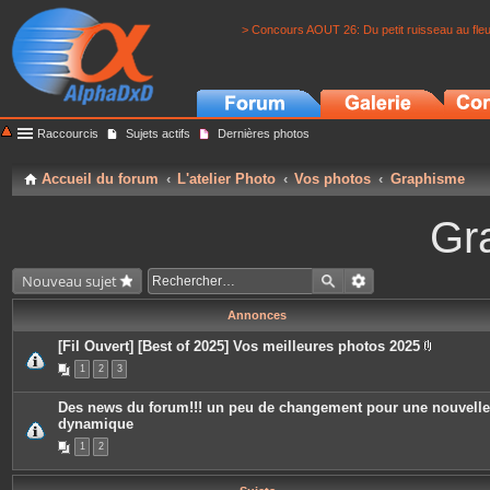
> Concours AOUT 26: Du petit ruisseau au fle
Raccourcis
Sujets actifs
Dernières photos
Accueil du forum
L'atelier Photo
Vos photos
Graphisme
Gr
Nouveau sujet
Annonces
[Fil Ouvert] [Best of 2025] Vos meilleures photos 2025
P
1
2
3
i
è
c
Des news du forum!!! un peu de changement pour une nouvelle
e
dynamique
s
j
1
2
o
i
n
t