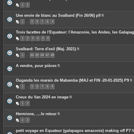
i
e
P
n
1
2
s
i
t
j
è
e
o
c
Une envie de blanc au Svalbard (Fin 26/06) p9
s
i
e
P
n
s
1
…
5
6
7
8
9
i
t
j
è
e
o
c
s
i
Trois facettes de l'Equateur: l'Amazonie, les Andes, les Galapa
e
n
s
t
1
2
3
4
5
6
j
e
o
s
i
Svalbard: Terre d'exil (Maj. 2021)
n
P
t
1
…
44
45
46
47
48
i
e
è
s
c
A vendre, pour pièces
e
P
s
i
j
è
o
c
Ouganda les marais de Mabamba (MAJ et FIN -20-01-2025) P9
i
e
P
n
1
…
5
6
7
8
9
s
i
t
j
è
e
o
c
s
Creux du Van 2024 en image
i
e
P
n
s
1
2
i
t
j
è
e
o
c
s
i
Hermione, ....le retour
e
n
P
s
t
1
2
i
j
e
è
o
s
c
i
petit voyage en Equateur (galapagos amazonie) making off P7
e
n