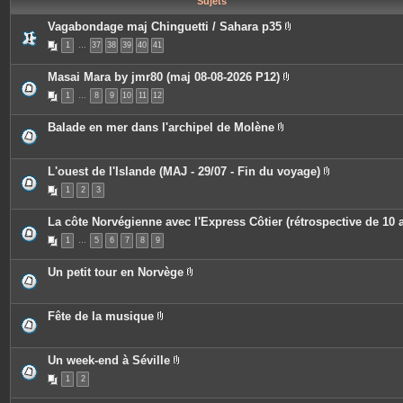
Sujets
e
s
Vagabondage maj Chinguetti / Sahara p35
P
1
…
37
38
39
40
41
i
è
c
Masai Mara by jmr80 (maj 08-08-2026 P12)
e
P
s
1
…
8
9
10
11
12
i
j
è
o
c
i
Balade en mer dans l'archipel de Molène
e
n
P
s
t
i
j
e
è
o
s
c
L'ouest de l'Islande (MAJ - 29/07 - Fin du voyage)
i
e
P
n
1
2
3
s
i
t
j
è
e
o
c
s
La côte Norvégienne avec l'Express Côtier (rétrospective de 10 
i
e
n
s
1
…
5
6
7
8
9
t
j
e
o
s
i
Un petit tour en Norvège
n
P
t
i
e
è
s
c
Fête de la musique
e
P
s
i
j
è
o
c
Un week-end à Séville
i
e
P
n
1
2
s
i
t
j
è
e
o
c