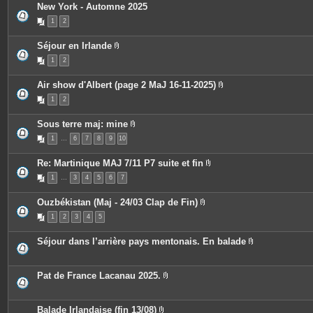
s
New York - Automne 2025
i
n
1
2
t
e
s
Séjour en Irlande
P
1
2
i
è
c
Air show d'Albert (page 2 MaJ 16-11-2025)
e
P
s
1
2
i
j
è
o
c
i
Sous terre maj: mine
e
n
P
s
t
1
…
6
7
8
9
10
i
j
e
è
o
s
c
i
Re: Martinique MAJ 7/11 P7 suite et fin
e
n
P
s
t
1
…
3
4
5
6
7
i
j
e
è
o
s
c
i
Ouzbékistan (Maj - 24/03 Clap de Fin)
e
n
P
s
t
1
2
3
4
5
i
j
e
è
o
s
c
i
Séjour dans l’arrière pays mentonais. En balade
e
n
P
s
t
i
j
e
è
o
s
c
Pat de France Lacanau 2025.
i
e
P
n
s
i
t
j
è
e
o
c
Balade Irlandaise (fin 13/08)
s