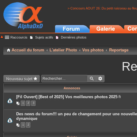
> Concours AOUT 26: Du petit ruisseau au fle
Raccourcis
Sujets actifs
Dernières photos
Accueil du forum
L'atelier Photo
Vos photos
Reportage
Re
Nouveau sujet
Annonces
[Fil Ouvert] [Best of 2025] Vos meilleures photos 2025
P
1
2
3
i
è
c
Des news du forum!!! un peu de changement pour une nouvelle
e
dynamique
s
j
1
2
o
i
n
t