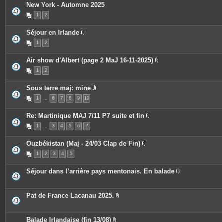
s
New York - Automne 2025
i
n
1
2
t
e
s
Séjour en Irlande
P
1
2
i
è
c
Air show d'Albert (page 2 MaJ 16-11-2025)
e
P
s
1
2
i
j
è
o
c
i
Sous terre maj: mine
e
n
P
s
t
1
…
6
7
8
9
10
i
j
e
è
o
s
c
i
Re: Martinique MAJ 7/11 P7 suite et fin
e
n
P
s
t
1
…
3
4
5
6
7
i
j
e
è
o
s
c
i
Ouzbékistan (Maj - 24/03 Clap de Fin)
e
n
P
s
t
1
2
3
4
5
i
j
e
è
o
s
c
i
Séjour dans l’arrière pays mentonais. En balade
e
n
P
s
t
i
j
e
è
o
s
c
Pat de France Lacanau 2025.
i
e
P
n
s
i
t
j
è
e
o
c
Balade Irlandaise (fin 13/08)
s