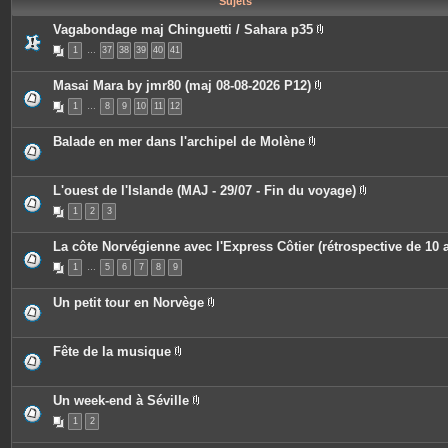
Sujets
e
s
Vagabondage maj Chinguetti / Sahara p35
P
1
…
37
38
39
40
41
i
è
c
Masai Mara by jmr80 (maj 08-08-2026 P12)
e
P
s
1
…
8
9
10
11
12
i
j
è
o
c
i
Balade en mer dans l'archipel de Molène
e
n
P
s
t
i
j
e
è
o
s
c
L'ouest de l'Islande (MAJ - 29/07 - Fin du voyage)
i
e
P
n
1
2
3
s
i
t
j
è
e
o
c
s
La côte Norvégienne avec l'Express Côtier (rétrospective de 10 
i
e
n
s
1
…
5
6
7
8
9
t
j
e
o
s
i
Un petit tour en Norvège
n
P
t
i
e
è
s
c
Fête de la musique
e
P
s
i
j
è
o
c
Un week-end à Séville
i
e
P
n
1
2
s
i
t
j
è
e
o
c