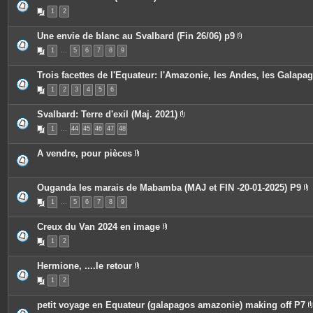
i
e
P
n
1
2
s
i
t
j
è
e
o
c
Une envie de blanc au Svalbard (Fin 26/06) p9
s
i
e
P
n
s
1
…
5
6
7
8
9
i
t
j
è
e
o
c
s
i
Trois facettes de l'Equateur: l'Amazonie, les Andes, les Galapa
e
n
s
t
1
2
3
4
5
6
j
e
o
s
i
Svalbard: Terre d'exil (Maj. 2021)
n
P
t
1
…
44
45
46
47
48
i
e
è
s
c
A vendre, pour pièces
e
P
s
i
j
è
o
c
Ouganda les marais de Mabamba (MAJ et FIN -20-01-2025) P9
i
e
P
n
1
…
5
6
7
8
9
s
i
t
j
è
e
o
c
s
Creux du Van 2024 en image
i
e
P
n
s
1
2
i
t
j
è
e
o
c
s
i
Hermione, ....le retour
e
n
P
s
t
1
2
i
j
e
è
o
s
c
i
petit voyage en Equateur (galapagos amazonie) making off P7
e
n