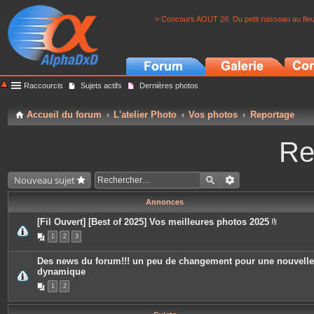
> Concours AOUT 26: Du petit ruisseau au fle
Raccourcis
Sujets actifs
Dernières photos
Accueil du forum
L'atelier Photo
Vos photos
Reportage
Re
Nouveau sujet
Annonces
[Fil Ouvert] [Best of 2025] Vos meilleures photos 2025
P
1
2
3
i
è
c
Des news du forum!!! un peu de changement pour une nouvelle
e
dynamique
s
j
1
2
o
i
n
t