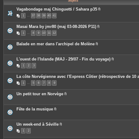
Sujets
e
s
Vagabondage maj Chinguetti / Sahara p35
P
1
…
37
38
39
40
41
i
è
c
Masai Mara by jmr80 (maj 03-08-2026 P11)
e
P
s
1
…
8
9
10
11
12
i
j
è
o
c
i
Balade en mer dans l'archipel de Molène
e
n
P
s
t
i
j
e
è
o
s
c
L'ouest de l'Islande (MAJ - 29/07 - Fin du voyage)
i
e
P
n
1
2
3
s
i
t
j
è
e
o
c
s
La côte Norvégienne avec l'Express Côtier (rétrospective de 10 
i
e
n
s
1
…
5
6
7
8
9
t
j
e
o
s
i
Un petit tour en Norvège
n
P
t
i
e
è
s
c
Fête de la musique
e
P
s
i
j
è
o
c
Un week-end à Séville
i
e
P
n
1
2
s
i
t
j
è
e
o
c