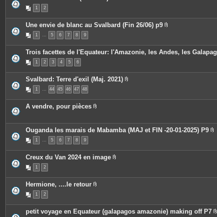
i
e
P
n
1
2
s
i
t
j
è
e
o
c
Une envie de blanc au Svalbard (Fin 26/06) p9
s
i
e
P
n
s
1
…
5
6
7
8
9
i
t
j
è
e
o
c
s
i
Trois facettes de l'Equateur: l'Amazonie, les Andes, les Galapa
e
n
s
t
1
2
3
4
5
6
j
e
o
s
i
Svalbard: Terre d'exil (Maj. 2021)
n
P
t
1
…
44
45
46
47
48
i
e
è
s
c
A vendre, pour pièces
e
P
s
i
j
è
o
c
Ouganda les marais de Mabamba (MAJ et FIN -20-01-2025) P9
i
e
P
n
1
…
5
6
7
8
9
s
i
t
j
è
e
o
c
s
Creux du Van 2024 en image
i
e
P
n
s
1
2
i
t
j
è
e
o
c
s
i
Hermione, ....le retour
e
n
P
s
t
1
2
i
j
e
è
o
s
c
i
petit voyage en Equateur (galapagos amazonie) making off P7
e
n