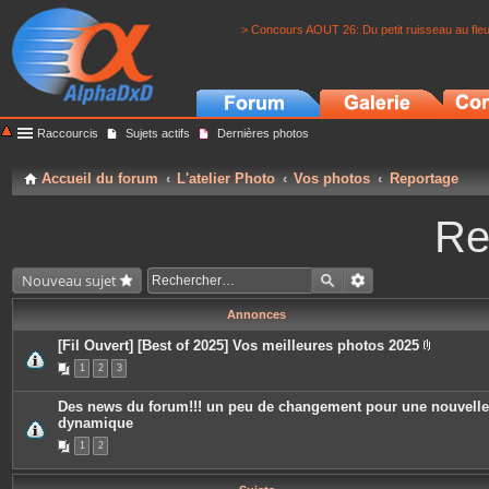
> Concours AOUT 26: Du petit ruisseau au fle
Raccourcis
Sujets actifs
Dernières photos
Accueil du forum
L'atelier Photo
Vos photos
Reportage
Re
Nouveau sujet
Annonces
[Fil Ouvert] [Best of 2025] Vos meilleures photos 2025
P
1
2
3
i
è
c
Des news du forum!!! un peu de changement pour une nouvelle
e
dynamique
s
j
1
2
o
i
n
t