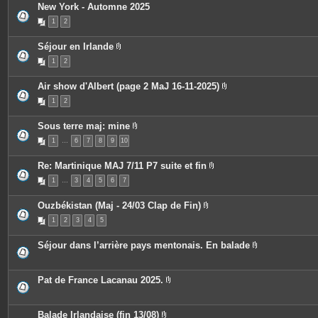
s
New York - Automne 2025
i
n
1
2
t
e
s
Séjour en Irlande
P
1
2
i
è
c
Air show d'Albert (page 2 MaJ 16-11-2025)
e
P
s
1
2
i
j
è
o
c
i
Sous terre maj: mine
e
n
P
s
t
1
…
6
7
8
9
10
i
j
e
è
o
s
c
i
Re: Martinique MAJ 7/11 P7 suite et fin
e
n
P
s
t
1
…
3
4
5
6
7
i
j
e
è
o
s
c
i
Ouzbékistan (Maj - 24/03 Clap de Fin)
e
n
P
s
t
1
2
3
4
5
i
j
e
è
o
s
c
i
Séjour dans l’arrière pays mentonais. En balade
e
n
P
s
t
i
j
e
è
o
s
c
Pat de France Lacanau 2025.
i
e
P
n
s
i
t
j
è
e
o
c
Balade Irlandaise (fin 13/08)
s