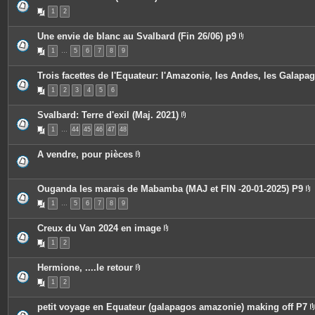
i
e
P
n
1
2
s
i
t
j
è
e
o
c
Une envie de blanc au Svalbard (Fin 26/06) p9
s
i
e
P
n
s
1
…
5
6
7
8
9
i
t
j
è
e
o
c
s
i
Trois facettes de l'Equateur: l'Amazonie, les Andes, les Galapa
e
n
s
t
1
2
3
4
5
6
j
e
o
s
i
Svalbard: Terre d'exil (Maj. 2021)
n
P
t
1
…
44
45
46
47
48
i
e
è
s
c
A vendre, pour pièces
e
P
s
i
j
è
o
c
Ouganda les marais de Mabamba (MAJ et FIN -20-01-2025) P9
i
e
P
n
1
…
5
6
7
8
9
s
i
t
j
è
e
o
c
s
Creux du Van 2024 en image
i
e
P
n
s
1
2
i
t
j
è
e
o
c
s
i
Hermione, ....le retour
e
n
P
s
t
1
2
i
j
e
è
o
s
c
i
petit voyage en Equateur (galapagos amazonie) making off P7
e
n