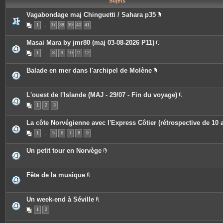
Sujets
e
s
Vagabondage maj Chinguetti / Sahara p35
P
1
…
37
38
39
40
41
i
è
c
Masai Mara by jmr80 (maj 03-08-2026 P11)
e
P
s
1
…
8
9
10
11
12
i
j
è
o
c
i
Balade en mer dans l'archipel de Molène
e
n
P
s
t
i
j
e
è
o
s
c
L'ouest de l'Islande (MAJ - 29/07 - Fin du voyage)
i
e
P
n
1
2
3
s
i
t
j
è
e
o
c
s
La côte Norvégienne avec l'Express Côtier (rétrospective de 10 
i
e
n
s
1
…
5
6
7
8
9
t
j
e
o
s
i
Un petit tour en Norvège
n
P
t
i
e
è
s
c
Fête de la musique
e
P
s
i
j
è
o
c
Un week-end à Séville
i
e
P
n
1
2
s
i
t
j
è
e
o
c