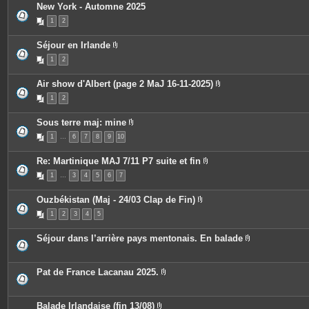
s
New York - Automne 2025
i
n
1
2
t
e
s
Séjour en Irlande
P
1
2
i
è
c
Air show d'Albert (page 2 MaJ 16-11-2025)
e
P
s
1
2
i
j
è
o
c
i
Sous terre maj: mine
e
n
P
s
t
1
…
6
7
8
9
10
i
j
e
è
o
s
c
i
Re: Martinique MAJ 7/11 P7 suite et fin
e
n
P
s
t
1
…
3
4
5
6
7
i
j
e
è
o
s
c
i
Ouzbékistan (Maj - 24/03 Clap de Fin)
e
n
P
s
t
1
2
3
4
5
i
j
e
è
o
s
c
i
Séjour dans l’arrière pays mentonais. En balade
e
n
P
s
t
i
j
e
è
o
s
c
Pat de France Lacanau 2025.
i
e
P
n
s
i
t
j
è
e
o
c
Balade Irlandaise (fin 13/08)
s