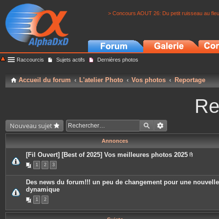
> Concours AOUT 26: Du petit ruisseau au fle
Raccourcis
Sujets actifs
Dernières photos
Accueil du forum
L'atelier Photo
Vos photos
Reportage
Re
Nouveau sujet
Annonces
[Fil Ouvert] [Best of 2025] Vos meilleures photos 2025
P
1
2
3
i
è
c
Des news du forum!!! un peu de changement pour une nouvelle
e
dynamique
s
j
1
2
o
i
n
t