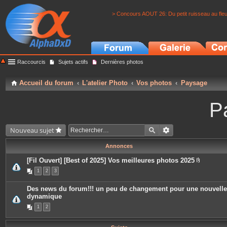
> Concours AOUT 26: Du petit ruisseau au fle
Raccourcis
Sujets actifs
Dernières photos
Accueil du forum
L'atelier Photo
Vos photos
Paysage
P
Nouveau sujet
Annonces
[Fil Ouvert] [Best of 2025] Vos meilleures photos 2025
P
1
2
3
i
è
c
Des news du forum!!! un peu de changement pour une nouvelle
e
dynamique
s
j
1
2
o
i
n
t