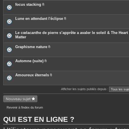
j
è
e
o
c
focus stacking
s
i
e
P
n
s
i
t
j
è
e
o
c
Lune en attendant l'éclipse
s
i
e
P
n
s
i
t
j
è
e
o
c
Le cœlacanthe de pierre s’apprête a avaler le soleil & The Heart 
s
i
e
Matter
n
s
t
j
e
o
Graphisme nature
s
i
P
n
i
t
è
e
c
Automne (suite)
s
e
P
s
i
j
è
o
c
Amoureux éternels
i
e
P
n
s
i
t
j
è
e
o
c
Afficher les sujets publiés depuis :
s
i
e
n
s
Nouveau sujet
t
j
e
o
s
i
Revenir à l’index du forum
n
t
e
QUI EST EN LIGNE ?
s