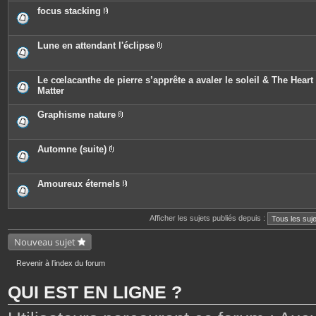
j
è
e
o
c
focus stacking
s
i
e
P
n
s
i
t
j
è
e
o
c
Lune en attendant l'éclipse
s
i
e
P
n
s
i
t
j
è
e
o
c
Le cœlacanthe de pierre s’apprête a avaler le soleil & The Heart 
s
i
e
Matter
n
s
t
j
e
o
Graphisme nature
s
i
P
n
i
t
è
e
c
Automne (suite)
s
e
P
s
i
j
è
o
c
Amoureux éternels
i
e
P
n
s
i
t
j
è
e
o
c
Afficher les sujets publiés depuis :
s
i
e
n
s
Nouveau sujet
t
j
e
o
s
i
Revenir à l’index du forum
n
t
e
QUI EST EN LIGNE ?
s