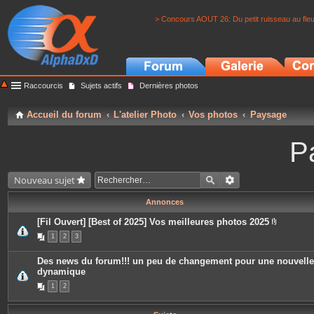
> Concours AOUT 26: Du petit ruisseau au fle
Raccourcis
Sujets actifs
Dernières photos
Accueil du forum
L'atelier Photo
Vos photos
Paysage
P
Nouveau sujet
Annonces
[Fil Ouvert] [Best of 2025] Vos meilleures photos 2025
P
1
2
3
i
è
c
Des news du forum!!! un peu de changement pour une nouvelle
e
dynamique
s
j
1
2
o
i
n
t