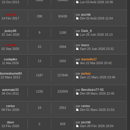
2808
354463
e
t
10 Oct 2013
Lun 03 Août 2026 16:38
d
C
e
e
o
r
r
n
l
Lionel
par
pschitt
n
298
83438
s
e
14 Fév 2017
Dim 02 Août 2026 11:04
i
u
d
C
e
l
e
o
r
t
r
n
m
joulzy68
par
Dark_K
e
n
9
1168
s
e
22 Juin 2026
Lun 29 Juin 2026 15:13
r
i
u
C
s
l
e
l
o
s
e
r
t
Lionel
par
n
touco
a
d
15
2994
m
e
02 Sep 2025
s
Sam 20 Juin 2026 23:32
g
e
e
r
C
u
e
r
s
l
o
l
n
s
e
coolapike
par
n
danielle17
t
13
1832
i
a
d
11 Mai 2026
s
Ven 22 Mai 2026 20:42
e
e
g
C
e
u
r
r
e
o
r
l
l
m
doumedoume84
par
n
jackez
n
t
1187
217646
e
e
22 Mars 2013
s
Sam 21 Mars 2026 23:46
i
e
d
C
s
u
e
r
e
o
s
l
r
l
r
n
a
t
m
e
automate33
par
BernAstro77-55
n
1155
232559
s
g
e
e
d
06 Oct 2011
Dim 08 Mars 2026 22:45
i
u
e
r
C
s
e
e
l
l
o
s
r
r
t
e
n
a
n
m
cerise
par
cerise
e
d
19
2551
s
g
i
e
09 Fév 2026
Dim 01 Mars 2026 21:53
r
e
u
e
e
C
s
l
r
l
r
o
s
e
n
t
m
n
a
d
dave
par
pschitt
i
e
e
2
828
s
g
e
13 Fév 2026
Sam 28 Fév 2026 18:54
e
r
s
u
e
C
r