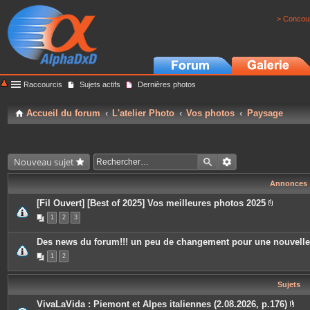
> Concour
Raccourcis
Sujets actifs
Dernières photos
Accueil du forum
L'atelier Photo
Vos photos
Paysage
Nouveau sujet
Annonces
[Fil Ouvert] [Best of 2025] Vos meilleures photos 2025
P
1
2
3
i
è
c
Des news du forum!!! un peu de changement pour une nouvell
e
s
1
2
j
o
i
Sujets
n
t
e
VivaLaVida : Piemont et Alpes italiennes (2.08.2026, p.176)