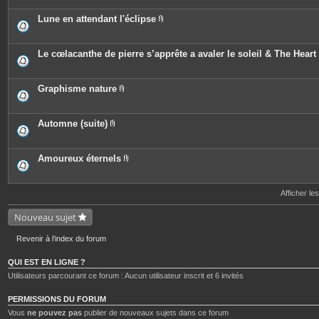
i
t
j
è
e
o
c
Lune en attendant l'éclipse
s
i
e
P
n
s
i
t
j
è
e
o
c
Le cœlacanthe de pierre s’apprête a avaler le soleil & The Heart 
s
i
e
n
s
t
j
e
o
Graphisme nature
s
i
P
n
i
t
è
e
c
Automne (suite)
s
e
P
s
i
j
è
o
c
Amoureux éternels
i
e
P
n
s
i
t
j
è
e
o
c
Afficher le
s
i
e
n
s
Nouveau sujet
t
j
e
o
s
i
Revenir à l’index du forum
n
t
e
QUI EST EN LIGNE ?
s
Utilisateurs parcourant ce forum : Aucun utilisateur inscrit et 6 invités
PERMISSIONS DU FORUM
Vous
ne pouvez pas
publier de nouveaux sujets dans ce forum