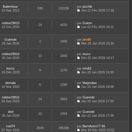
r
l
s
l
o
n
m
e
a
t
lbaleretour
par
n
pschitt
i
e
d
530
102236
g
e
10 Sep 2012
s
Jeu 12 Fév 2026 17:28
e
s
e
e
r
C
u
r
s
r
l
o
l
m
a
n
e
n
t
e
robine29810
par
g
Guiom
i
d
24
4020
s
e
s
12 Oct 2025
e
Lun 02 Fév 2026 16:11
e
e
u
r
s
C
r
r
l
l
a
o
m
n
t
e
g
n
e
Guenole
par
jmr80
i
e
d
2
1055
e
s
s
28 Jan 2026
Mer 28 Jan 2026 23:20
e
r
e
u
s
C
r
l
r
l
a
o
m
e
n
t
robine29810
par
g
n
touco
e
d
13
1650
i
e
20 Jan 2026
e
s
Dim 25 Jan 2026 14:17
s
e
e
r
C
u
s
r
r
l
o
l
a
n
m
e
touco
par
n
mm82
t
9
1276
g
i
e
d
16 Déc 2025
s
Jeu 15 Jan 2026 19:30
e
e
e
C
s
e
u
r
r
o
s
r
l
l
m
demala
par
n
Magnolias
a
n
t
5
1290
e
e
16 Nov 2025
s
Jeu 15 Jan 2026 19:08
g
i
e
d
C
s
u
e
e
r
e
o
s
l
r
l
r
robine29810
par
n
Guenole
a
t
m
14
2653
e
n
03 Sep 2025
s
Jeu 15 Jan 2026 17:50
g
e
e
d
i
C
u
e
r
s
e
e
o
l
l
s
r
r
divil
par
n
Guenole
t
12
1454
e
a
n
m
05 Jan 2026
s
Jeu 15 Jan 2026 17:38
e
d
g
i
C
e
u
r
e
e
e
o
s
l
l
r
r
ced74
par
n
BernAstro77-55
s
t
2539
395398
e
n
m
07 Nov 2011
s
Mar 30 Déc 2025 23:51
a
e
d