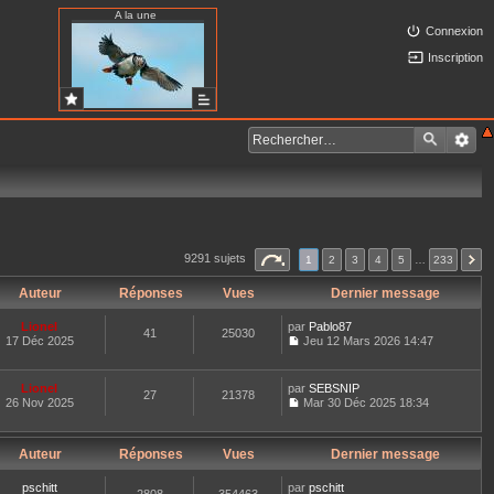
A la une
Connexion
Inscription
9291 sujets
1
2
3
4
5
…
233
Auteur
Réponses
Vues
Dernier message
Lionel
par
Pablo87
41
25030
17 Déc 2025
Jeu 12 Mars 2026 14:47
C
o
n
Lionel
par
SEBSNIP
27
21378
s
26 Nov 2025
Mar 30 Déc 2025 18:34
u
C
l
o
t
n
e
Auteur
Réponses
Vues
Dernier message
s
r
u
l
l
pschitt
par
pschitt