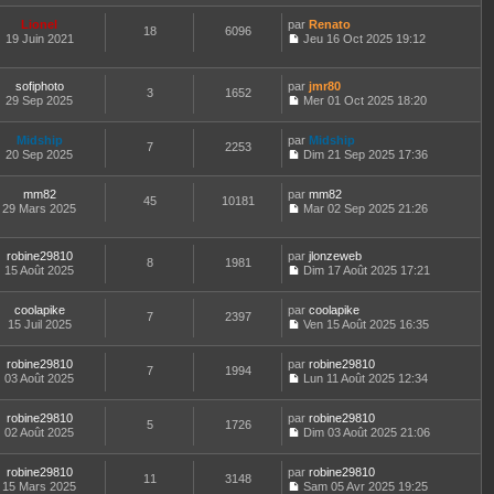
l
a
o
l
m
n
e
g
n
t
e
Lionel
par
Renato
i
d
18
6096
e
s
e
s
19 Juin 2021
Jeu 16 Oct 2025 19:12
e
e
u
r
s
C
r
r
l
l
a
o
m
n
t
e
g
n
e
sofiphoto
par
jmr80
i
e
d
3
1652
e
s
s
29 Sep 2025
Mer 01 Oct 2025 18:20
e
r
e
u
s
C
r
l
r
l
a
o
m
e
n
t
Midship
par
g
n
Midship
e
d
7
2253
i
e
20 Sep 2025
e
s
Dim 21 Sep 2025 17:36
s
e
e
r
C
u
s
r
r
l
o
l
a
n
m
e
mm82
par
n
mm82
t
45
10181
g
i
e
d
29 Mars 2025
s
Mar 02 Sep 2025 21:26
e
e
e
C
s
e
u
r
r
o
s
r
l
l
m
n
a
n
t
e
robine29810
par
jlonzeweb
e
8
1981
s
g
i
e
d
15 Août 2025
Dim 17 Août 2025 17:21
s
u
e
e
r
C
e
s
l
r
l
o
r
a
t
m
e
coolapike
par
n
coolapike
n
7
2397
g
e
e
d
15 Juil 2025
s
Ven 15 Août 2025 16:35
i
e
r
C
s
e
u
e
l
o
s
r
l
r
e
robine29810
par
n
robine29810
a
n
t
m
7
1994
d
03 Août 2025
s
Lun 11 Août 2025 12:34
g
i
e
e
C
e
u
e
e
r
s
o
r
l
r
l
s
robine29810
par
n
robine29810
n
t
m
5
1726
e
a
02 Août 2025
s
Dim 03 Août 2025 21:06
i
e
e
d
g
C
u
e
r
s
e
e
o
l
r
l
s
r
robine29810
par
n
robine29810
t
m
11
3148
e
a
n
15 Mars 2025
s
Sam 05 Avr 2025 19:25
e
e
d