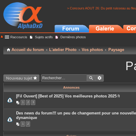
> Concours AOUT 26: Du petit ruisseau au fle
Raccourcis
Sujets actifs
Dernières photos
Accueil du forum
L'atelier Photo
Vos photos
Paysage
P
Nouveau sujet
Annonces
[Fil Ouvert] [Best of 2025] Vos meilleures photos 2025
P
1
2
3
i
è
c
Des news du forum!!! un peu de changement pour une nouvelle
e
dynamique
s
j
1
2
o
i
n
t