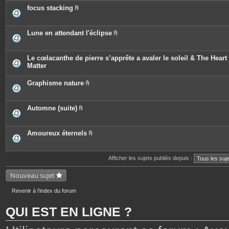
j
è
e
o
c
focus stacking
s
i
e
P
n
s
i
t
j
è
e
o
c
Lune en attendant l'éclipse
s
i
e
P
n
s
i
t
j
è
e
o
c
Le cœlacanthe de pierre s’apprête a avaler le soleil & The Heart 
s
i
e
Matter
n
s
t
j
e
o
Graphisme nature
s
i
P
n
i
t
è
e
c
Automne (suite)
s
e
P
s
i
j
è
o
c
Amoureux éternels
i
e
P
n
s
i
t
j
è
e
o
c
Afficher les sujets publiés depuis :
s
i
e
n
s
Nouveau sujet
t
j
e
o
s
i
Revenir à l’index du forum
n
t
e
QUI EST EN LIGNE ?
s