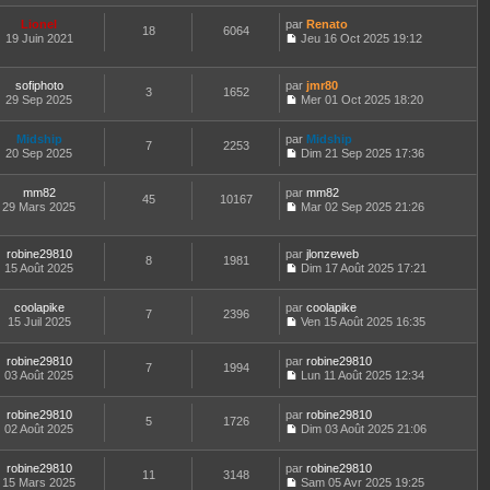
l
a
o
l
m
n
e
g
n
t
e
Lionel
par
Renato
i
d
18
6064
e
s
e
s
19 Juin 2021
Jeu 16 Oct 2025 19:12
e
e
u
r
s
C
r
r
l
l
a
o
m
n
t
e
g
n
e
sofiphoto
par
jmr80
i
e
d
3
1652
e
s
s
29 Sep 2025
Mer 01 Oct 2025 18:20
e
r
e
u
s
C
r
l
r
l
a
o
m
e
n
t
Midship
par
g
n
Midship
e
d
7
2253
i
e
20 Sep 2025
e
s
Dim 21 Sep 2025 17:36
s
e
e
r
C
u
s
r
r
l
o
l
a
n
m
e
mm82
par
n
mm82
t
45
10167
g
i
e
d
29 Mars 2025
s
Mar 02 Sep 2025 21:26
e
e
e
C
s
e
u
r
r
o
s
r
l
l
m
n
a
n
t
e
robine29810
par
jlonzeweb
e
8
1981
s
g
i
e
d
15 Août 2025
Dim 17 Août 2025 17:21
s
u
e
e
r
C
e
s
l
r
l
o
r
a
t
m
e
coolapike
par
n
coolapike
n
7
2396
g
e
e
d
15 Juil 2025
s
Ven 15 Août 2025 16:35
i
e
r
C
s
e
u
e
l
o
s
r
l
r
e
robine29810
par
n
robine29810
a
n
t
m
7
1994
d
03 Août 2025
s
Lun 11 Août 2025 12:34
g
i
e
e
C
e
u
e
e
r
s
o
r
l
r
l
s
robine29810
par
n
robine29810
n
t
m
5
1726
e
a
02 Août 2025
s
Dim 03 Août 2025 21:06
i
e
e
d
g
C
u
e
r
s
e
e
o
l
r
l
s
r
robine29810
par
n
robine29810
t
m
11
3148
e
a
n
15 Mars 2025
s
Sam 05 Avr 2025 19:25
e
e
d