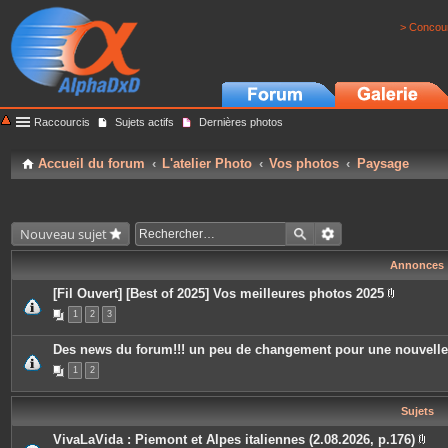
> Concour
Raccourcis
Sujets actifs
Dernières photos
Accueil du forum
L'atelier Photo
Vos photos
Paysage
Nouveau sujet
Annonces
[Fil Ouvert] [Best of 2025] Vos meilleures photos 2025
P
1
2
3
i
è
c
Des news du forum!!! un peu de changement pour une nouvell
e
s
1
2
j
o
i
Sujets
n
t
e
VivaLaVida : Piemont et Alpes italiennes (2.08.2026, p.176)