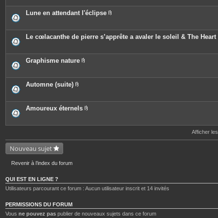
i
t
j
è
e
o
c
Lune en attendant l'éclipse
s
i
e
P
n
s
i
t
j
è
e
o
c
Le cœlacanthe de pierre s’apprête a avaler le soleil & The Heart 
s
i
e
n
s
t
j
e
o
Graphisme nature
s
i
P
n
i
t
è
e
c
Automne (suite)
s
e
P
s
i
j
è
o
c
Amoureux éternels
i
e
P
n
s
i
t
j
è
e
o
c
Afficher le
s
i
e
n
s
Nouveau sujet
t
j
e
o
s
i
Revenir à l’index du forum
n
t
e
QUI EST EN LIGNE ?
s
Utilisateurs parcourant ce forum : Aucun utilisateur inscrit et 14 invités
PERMISSIONS DU FORUM
Vous
ne pouvez pas
publier de nouveaux sujets dans ce forum