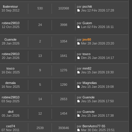
r
l
s
l
o
n
m
e
a
t
lbaleretour
par
n
pschitt
i
e
d
530
102068
g
e
10 Sep 2012
s
Jeu 12 Fév 2026 17:28
e
s
e
e
r
C
u
r
s
r
l
o
l
m
a
n
e
n
t
e
robine29810
par
g
Guiom
i
d
24
3998
s
e
s
12 Oct 2025
e
Lun 02 Fév 2026 16:11
e
e
u
r
s
C
r
r
l
l
a
o
m
n
t
e
g
n
e
Guenole
par
jmr80
i
e
d
2
1054
e
s
s
28 Jan 2026
Mer 28 Jan 2026 23:20
e
r
e
u
s
C
r
l
r
l
a
o
m
e
n
t
robine29810
par
g
n
touco
e
d
13
1641
i
e
20 Jan 2026
e
s
Dim 25 Jan 2026 14:17
s
e
e
r
C
u
s
r
r
l
o
l
a
n
m
e
touco
par
n
mm82
t
9
1276
g
i
e
d
16 Déc 2025
s
Jeu 15 Jan 2026 19:30
e
e
e
C
s
e
u
r
r
o
s
r
l
l
m
demala
par
n
Magnolias
a
n
t
5
1290
e
e
16 Nov 2025
s
Jeu 15 Jan 2026 19:08
g
i
e
d
C
s
u
e
e
r
e
o
s
l
r
l
r
robine29810
par
n
Guenole
a
t
m
14
2653
e
n
03 Sep 2025
s
Jeu 15 Jan 2026 17:50
g
e
e
d
i
C
u
e
r
s
e
e
o
l
l
s
r
r
divil
par
n
Guenole
t
12
1454
e
a
n
m
05 Jan 2026
s
Jeu 15 Jan 2026 17:38
e
d
g
i
C
e
u
r
e
e
e
o
s
l
l
r
r
ced74
par
n
BernAstro77-55
s
t
2539
393646
e
n
m
07 Nov 2011
s
Mar 30 Déc 2025 23:51
a
e
d