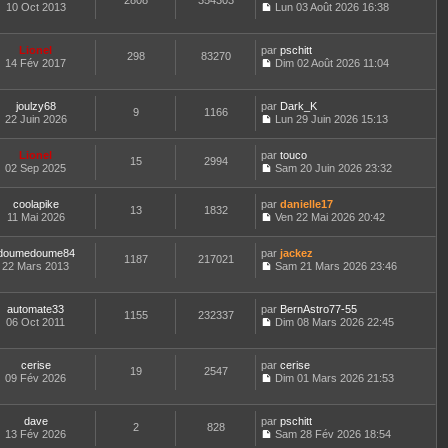
2808
354303
e
t
10 Oct 2013
Lun 03 Août 2026 16:38
d
C
e
e
o
r
r
n
l
Lionel
par
pschitt
n
298
83270
s
e
14 Fév 2017
Dim 02 Août 2026 11:04
i
u
d
C
e
l
e
o
r
t
r
n
m
joulzy68
par
Dark_K
e
n
9
1166
s
e
22 Juin 2026
Lun 29 Juin 2026 15:13
r
i
u
C
s
l
e
l
o
s
e
r
t
Lionel
par
n
touco
a
d
15
2994
m
e
02 Sep 2025
s
Sam 20 Juin 2026 23:32
g
e
e
r
C
u
e
r
s
l
o
l
n
s
e
coolapike
par
n
danielle17
t
13
1832
i
a
d
11 Mai 2026
s
Ven 22 Mai 2026 20:42
e
e
g
C
e
u
r
r
e
o
r
l
l
m
doumedoume84
par
n
jackez
n
t
1187
217021
e
e
22 Mars 2013
s
Sam 21 Mars 2026 23:46
i
e
d
C
s
u
e
r
e
o
s
l
r
l
r
n
a
t
m
e
automate33
par
BernAstro77-55
n
1155
232337
s
g
e
e
d
06 Oct 2011
Dim 08 Mars 2026 22:45
i
u
e
r
C
s
e
e
l
l
o
s
r
r
t
e
n
a
n
m
cerise
par
cerise
e
d
19
2547
s
g
i
e
09 Fév 2026
Dim 01 Mars 2026 21:53
r
e
u
e
e
C
s
l
r
l
r
o
s
e
n
t
m
n
a
d
dave
par
pschitt
i
e
e
2
828
s
g
e
13 Fév 2026
Sam 28 Fév 2026 18:54
e
r
s
u
e
C
r