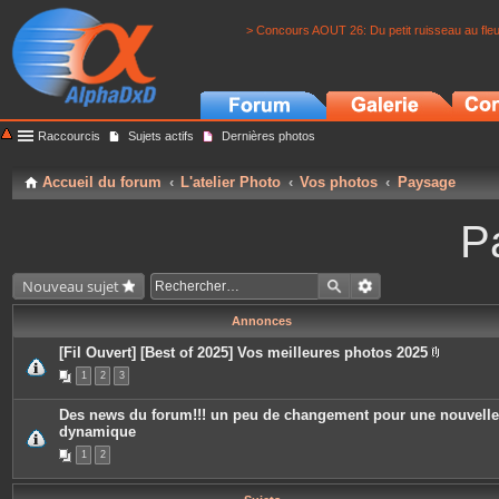
> Concours AOUT 26: Du petit ruisseau au fle
Raccourcis
Sujets actifs
Dernières photos
Accueil du forum
L'atelier Photo
Vos photos
Paysage
P
Nouveau sujet
Annonces
[Fil Ouvert] [Best of 2025] Vos meilleures photos 2025
P
1
2
3
i
è
c
Des news du forum!!! un peu de changement pour une nouvelle
e
dynamique
s
j
1
2
o
i
n
t