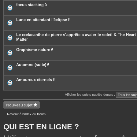
j
è
e
o
c
focus stacking
s
i
e
P
n
s
i
t
j
è
e
o
c
Lune en attendant l'éclipse
s
i
e
P
n
s
i
t
j
è
e
o
c
Le cœlacanthe de pierre s’apprête a avaler le soleil & The Heart 
s
i
e
Matter
n
s
t
j
e
o
Graphisme nature
s
i
P
n
i
t
è
e
c
Automne (suite)
s
e
P
s
i
j
è
o
c
Amoureux éternels
i
e
P
n
s
i
t
j
è
e
o
c
Afficher les sujets publiés depuis :
s
i
e
n
s
Nouveau sujet
t
j
e
o
s
i
Revenir à l’index du forum
n
t
e
QUI EST EN LIGNE ?
s