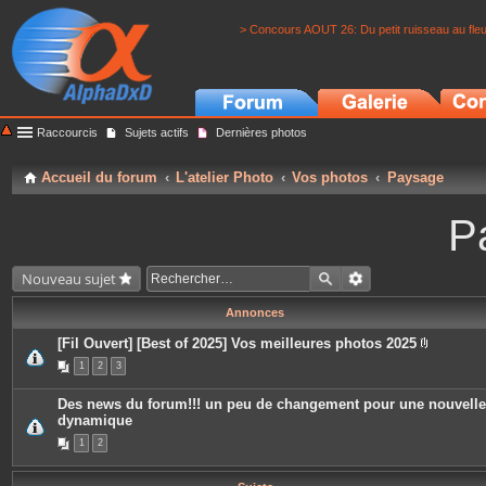
> Concours AOUT 26: Du petit ruisseau au fle
Raccourcis
Sujets actifs
Dernières photos
Accueil du forum
L'atelier Photo
Vos photos
Paysage
P
Nouveau sujet
Annonces
[Fil Ouvert] [Best of 2025] Vos meilleures photos 2025
P
1
2
3
i
è
c
Des news du forum!!! un peu de changement pour une nouvelle
e
dynamique
s
j
1
2
o
i
n
t