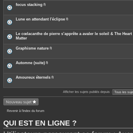
j
è
e
o
c
focus stacking
s
i
e
P
n
s
i
t
j
è
e
o
c
Lune en attendant l'éclipse
s
i
e
P
n
s
i
t
j
è
e
o
c
Le cœlacanthe de pierre s’apprête a avaler le soleil & The Heart 
s
i
e
Matter
n
s
t
j
e
o
Graphisme nature
s
i
P
n
i
t
è
e
c
Automne (suite)
s
e
P
s
i
j
è
o
c
Amoureux éternels
i
e
P
n
s
i
t
j
è
e
o
c
Afficher les sujets publiés depuis :
s
i
e
n
s
Nouveau sujet
t
j
e
o
s
i
Revenir à l’index du forum
n
t
e
QUI EST EN LIGNE ?
s