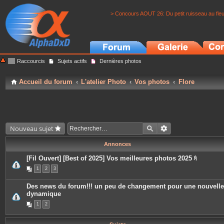
> Concours AOUT 26: Du petit ruisseau au fle
Raccourcis
Sujets actifs
Dernières photos
Accueil du forum
L'atelier Photo
Vos photos
Flore
Nouveau sujet
Annonces
[Fil Ouvert] [Best of 2025] Vos meilleures photos 2025
P
1
2
3
i
è
c
Des news du forum!!! un peu de changement pour une nouvelle
e
dynamique
s
j
1
2
o
i
n
t