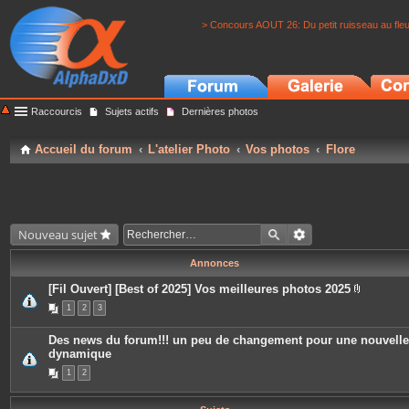
> Concours AOUT 26: Du petit ruisseau au fle
Raccourcis
Sujets actifs
Dernières photos
Accueil du forum
L'atelier Photo
Vos photos
Flore
Nouveau sujet
Annonces
[Fil Ouvert] [Best of 2025] Vos meilleures photos 2025
P
1
2
3
i
è
c
Des news du forum!!! un peu de changement pour une nouvelle
e
dynamique
s
j
1
2
o
i
n
t