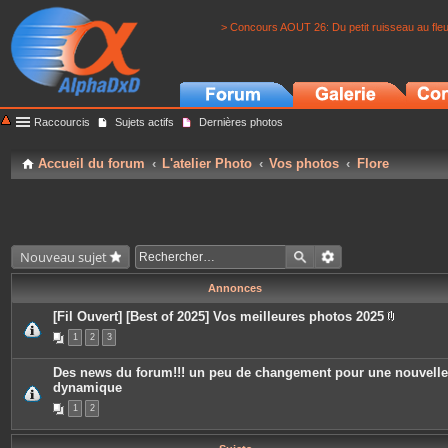
> Concours AOUT 26: Du petit ruisseau au fle
Raccourcis
Sujets actifs
Dernières photos
Accueil du forum
L'atelier Photo
Vos photos
Flore
Nouveau sujet
Annonces
[Fil Ouvert] [Best of 2025] Vos meilleures photos 2025
P
1
2
3
i
è
c
Des news du forum!!! un peu de changement pour une nouvelle
e
dynamique
s
j
1
2
o
i
n
t