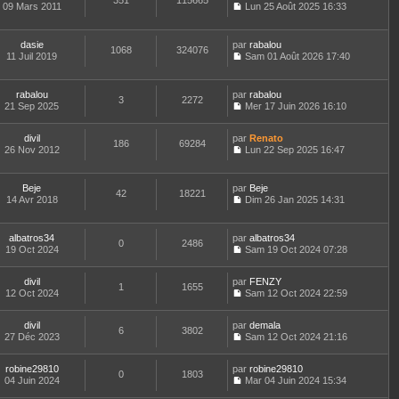
351
115665
e
t
09 Mars 2011
Lun 25 Août 2025 16:33
d
C
e
e
o
r
r
n
l
dasie
par
rabalou
n
1068
324076
s
e
11 Juil 2019
Sam 01 Août 2026 17:40
i
u
d
C
e
l
e
o
r
t
r
n
m
rabalou
par
rabalou
e
n
3
2272
s
e
21 Sep 2025
Mer 17 Juin 2026 16:10
r
i
u
C
s
l
e
l
o
s
e
r
t
divil
par
n
Renato
a
d
186
69284
m
e
26 Nov 2012
s
Lun 22 Sep 2025 16:47
g
e
e
r
C
u
e
r
s
l
o
l
n
s
e
n
t
Beje
par
Beje
i
a
d
42
18221
s
e
14 Avr 2018
Dim 26 Jan 2025 14:31
e
g
e
u
r
C
r
e
r
l
l
o
m
n
t
e
n
e
albatros34
par
albatros34
i
e
d
0
2486
s
s
19 Oct 2024
Sam 19 Oct 2024 07:28
e
r
e
u
s
C
r
l
r
l
a
o
m
e
n
t
divil
par
g
n
FENZY
e
d
1
1655
i
e
12 Oct 2024
e
s
Sam 12 Oct 2024 22:59
s
e
e
r
C
u
s
r
r
l
o
l
a
n
m
e
divil
par
n
demala
t
6
3802
g
i
e
d
27 Déc 2023
s
Sam 12 Oct 2024 21:16
e
e
e
C
s
e
u
r
r
o
s
r
l
l
m
robine29810
par
n
robine29810
a
n
t
0
1803
e
e
04 Juin 2024
s
Mar 04 Juin 2024 15:34
g
i
e
d
C
s
u
e
e
r
e