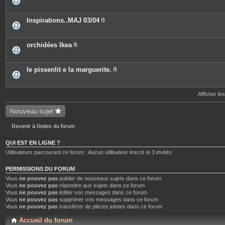
i
e
P
n
s
i
t
j
è
e
o
c
Inspirations..MAJ 03/04
s
i
e
P
n
s
i
t
j
è
e
o
c
orchidées Ikea
s
i
e
P
n
s
i
t
j
è
e
o
c
le pissenlit e la marguerite.
s
i
e
P
n
s
i
t
j
è
e
o
c
Afficher le
s
i
e
n
s
Nouveau sujet
t
j
e
o
s
i
Revenir à l’index du forum
n
t
e
QUI EST EN LIGNE ?
s
Utilisateurs parcourant ce forum : Aucun utilisateur inscrit et 3 invités
PERMISSIONS DU FORUM
Vous
ne pouvez pas
publier de nouveaux sujets dans ce forum
Vous
ne pouvez pas
répondre aux sujets dans ce forum
Vous
ne pouvez pas
éditer vos messages dans ce forum
Vous
ne pouvez pas
supprimer vos messages dans ce forum
Vous
ne pouvez pas
transférer de pièces jointes dans ce forum
Accueil du forum