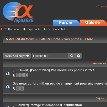
> Concour
Raccourcis
Sujets actifs
Dernières photos
Accueil du forum
L'atelier Photo
Vos photos
Flore
Nouveau sujet
Annonces
[Fil Ouvert] [Best of 2025] Vos meilleures photos 2025
P
1
2
3
i
è
c
Des news du forum!!! un peu de changement pour une nouvell
e
s
1
2
j
o
i
Sujets
n
t
e
[Fil ouvert] Partage et demande d'identification