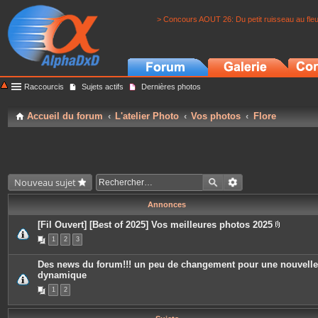
> Concours AOUT 26: Du petit ruisseau au fle
Raccourcis
Sujets actifs
Dernières photos
Accueil du forum
L'atelier Photo
Vos photos
Flore
Nouveau sujet
Annonces
[Fil Ouvert] [Best of 2025] Vos meilleures photos 2025
P
1
2
3
i
è
c
Des news du forum!!! un peu de changement pour une nouvelle
e
dynamique
s
j
1
2
o
i
n
t