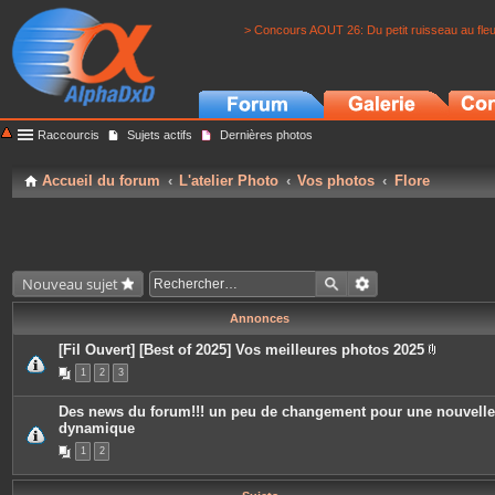
> Concours AOUT 26: Du petit ruisseau au fle
Raccourcis
Sujets actifs
Dernières photos
Accueil du forum
L'atelier Photo
Vos photos
Flore
Nouveau sujet
Annonces
[Fil Ouvert] [Best of 2025] Vos meilleures photos 2025
P
1
2
3
i
è
c
Des news du forum!!! un peu de changement pour une nouvelle
e
dynamique
s
j
1
2
o
i
n
t