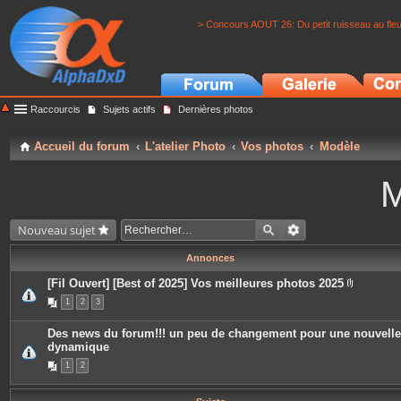
> Concours AOUT 26: Du petit ruisseau au fle
Raccourcis
Sujets actifs
Dernières photos
Accueil du forum
L'atelier Photo
Vos photos
Modèle
M
Nouveau sujet
Annonces
[Fil Ouvert] [Best of 2025] Vos meilleures photos 2025
P
1
2
3
i
è
c
Des news du forum!!! un peu de changement pour une nouvelle
e
dynamique
s
j
1
2
o
i
n
t