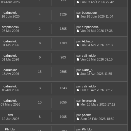
1
159
e
t
03 Août 2026
Lun 03 Août 2026 22:42
d
C
e
e
o
r
r
calimelolo
par
n
busoqueur
l
4
1329
n
16 Juin 2026
s
Jeu 18 Juin 2026 11:04
e
i
C
u
d
e
o
l
e
stephane94
par
r
n
stephane94
t
r
2
1305
26 Mai 2026
m
s
Ven 29 Mai 2026 17:36
e
n
C
e
u
r
i
o
s
l
l
e
calimelolo
par
n
Alphator
s
t
8
1709
e
r
01 Mai 2026
s
Lun 04 Mai 2026 09:13
a
e
d
m
C
u
g
r
e
e
o
l
e
l
r
s
calimelolo
par
n
calimelolo
t
0
903
e
n
s
01 Mai 2026
s
Ven 01 Mai 2026 09:16
e
d
i
a
C
u
r
e
e
g
o
l
l
r
r
calimelolo
par
e
n
Dark_K
t
16
2595
e
n
m
18 Avr 2026
s
Jeu 23 Avr 2026 11:55
e
d
i
C
e
u
r
e
e
o
s
l
l
r
r
n
s
t
e
calimelolo
par
calimelolo
n
m
3
1343
s
a
e
d
05 Avr 2026
Dim 19 Avr 2026 08:17
i
e
u
g
r
C
e
e
s
l
e
l
o
r
r
s
t
e
calimelolo
par
n
jlonzeweb
n
m
10
2056
a
e
d
09 Mars 2026
s
Mer 18 Mars 2026 17:12
i
e
g
r
C
e
u
e
s
e
l
o
r
l
r
s
e
divil
par
n
pschitt
n
t
m
8
1905
a
d
12 Jan 2026
s
Sam 28 Fév 2026 18:59
i
e
e
g
C
e
u
e
r
s
e
o
r
l
r
l
s
Ph_blur
par
n
Ph_blur
n
t
m