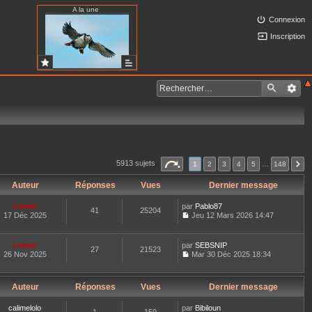
A la une
Connexion
Inscription
5913 sujets
1
2
3
4
5
…
148
Auteur
Réponses
Vues
Dernier message
Lionel
par
Pablo87
41
25204
17 Déc 2025
Jeu 12 Mars 2026 14:47
C
o
n
Lionel
par
SEBSNIP
27
21523
s
26 Nov 2025
Mar 30 Déc 2025 18:34
u
C
l
o
t
n
e
Auteur
Réponses
Vues
Dernier message
s
r
u
l
l
calimelolo
par
Bibiloun