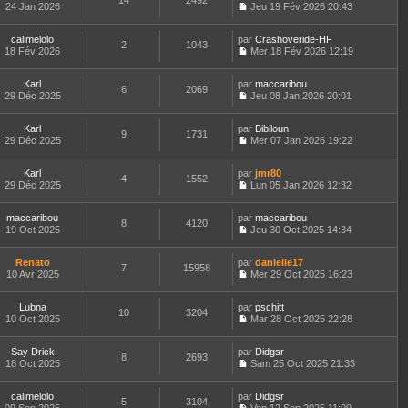
14
2492
e
a
24 Jan 2026
s
Jeu 19 Fév 2026 20:43
i
e
e
d
g
C
u
e
r
s
e
e
o
l
r
l
s
r
calimelolo
par
n
Crashoveride-HF
t
m
2
1043
e
a
n
18 Fév 2026
s
Mer 18 Fév 2026 12:19
e
e
d
g
i
C
u
r
s
e
e
e
o
l
l
s
r
r
Karl
par
n
maccaribou
t
6
2069
e
a
n
m
29 Déc 2025
s
Jeu 08 Jan 2026 20:01
e
d
g
i
C
e
u
r
e
e
e
o
s
l
l
r
r
Karl
par
n
Bibiloun
s
t
9
1731
e
n
m
29 Déc 2025
s
Mer 07 Jan 2026 19:22
a
e
d
i
C
e
u
g
r
e
e
o
s
l
e
l
r
r
Karl
par
n
jmr80
s
t
4
1552
e
n
m
29 Déc 2025
s
Lun 05 Jan 2026 12:32
a
e
d
i
C
e
u
g
r
e
e
o
s
l
e
l
r
r
maccaribou
par
n
maccaribou
s
t
8
4120
e
n
m
19 Oct 2025
s
Jeu 30 Oct 2025 14:34
a
e
d
i
C
e
u
g
r
e
e
o
s
l
e
l
r
r
Renato
par
n
danielle17
s
t
7
15958
e
n
m
10 Avr 2025
s
Mer 29 Oct 2025 16:23
a
e
d
i
C
e
u
g
r
e
e
o
s
l
e
l
r
r
Lubna
par
n
pschitt
s
t
10
3204
e
n
m
10 Oct 2025
s
Mar 28 Oct 2025 22:28
a
e
d
i
C
e
u
g
r
e
e
o
s
l
e
l
r
r
Say Drick
par
n
Didgsr
s
t
8
2693
e
n
m
18 Oct 2025
s
Sam 25 Oct 2025 21:33
a
e
d
i
C
e
u
g
r
e
e
o
s
l
e
l
r
r
calimelolo
par
n
Didgsr
s
t
5
3104
e
n
m