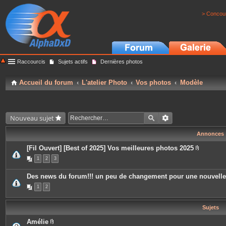
> Concour
Raccourcis
Sujets actifs
Dernières photos
Accueil du forum
L'atelier Photo
Vos photos
Modèle
Nouveau sujet
Annonces
[Fil Ouvert] [Best of 2025] Vos meilleures photos 2025
P
1
2
3
i
è
c
Des news du forum!!! un peu de changement pour une nouvell
e
s
1
2
j
o
i
Sujets
n
t
e
Amélie