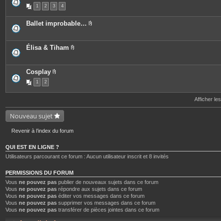
i
e
P
n
1
2
3
s
4
i
t
j
è
e
o
c
Ballet improbable…
s
i
e
P
n
s
i
t
j
è
e
o
c
Élisa & Tiham
s
i
e
P
n
s
i
t
j
è
e
o
c
Cosplay
s
i
e
P
n
1
2
s
i
t
j
è
e
o
c
Afficher le
s
i
e
n
s
t
j
Nouveau sujet
e
o
s
i
n
Revenir à l’index du forum
t
e
QUI EST EN LIGNE ?
s
Utilisateurs parcourant ce forum : Aucun utilisateur inscrit et 8 invités
PERMISSIONS DU FORUM
Vous
ne pouvez pas
publier de nouveaux sujets dans ce forum
Vous
ne pouvez pas
répondre aux sujets dans ce forum
Vous
ne pouvez pas
éditer vos messages dans ce forum
Vous
ne pouvez pas
supprimer vos messages dans ce forum
Vous
ne pouvez pas
transférer de pièces jointes dans ce forum