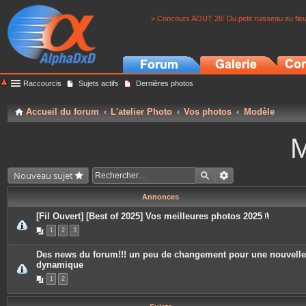
> Concours AOUT 26: Du petit ruisseau au fle
Raccourcis
Sujets actifs
Dernières photos
Accueil du forum
L'atelier Photo
Vos photos
Modèle
M
Nouveau sujet
Annonces
[Fil Ouvert] [Best of 2025] Vos meilleures photos 2025
P
1
2
3
i
è
c
Des news du forum!!! un peu de changement pour une nouvelle
e
dynamique
s
j
1
2
o
i
n
t