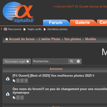
> Concours AOUT 26: Du petit ruisseau au fle
Raccourcis
Sujets actifs
Dernières photos
Accueil du forum
L'atelier Photo
Vos photos
Modèle
M
Nouveau sujet
Annonces
[Fil Ouvert] [Best of 2025] Vos meilleures photos 2025
P
1
2
3
i
è
c
Des news du forum!!! un peu de changement pour une nouvelle
e
dynamique
s
j
1
2
o
i
n
t