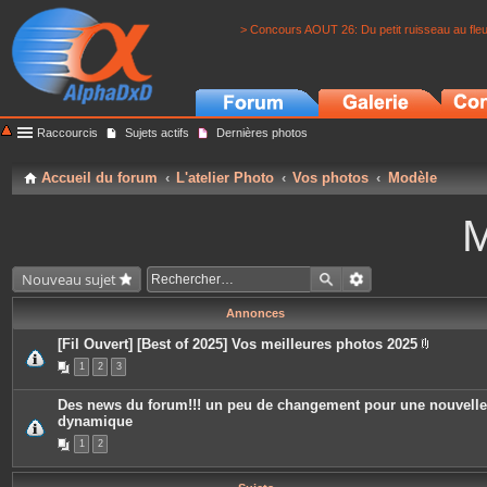
> Concours AOUT 26: Du petit ruisseau au fle
Raccourcis
Sujets actifs
Dernières photos
Accueil du forum
L'atelier Photo
Vos photos
Modèle
M
Nouveau sujet
Annonces
[Fil Ouvert] [Best of 2025] Vos meilleures photos 2025
P
1
2
3
i
è
c
Des news du forum!!! un peu de changement pour une nouvelle
e
dynamique
s
j
1
2
o
i
n
t