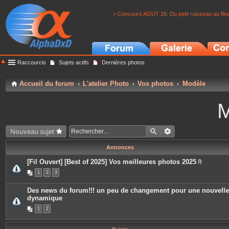
> Concours AOUT 26: Du petit ruisseau au fle
Raccourcis
Sujets actifs
Dernières photos
Accueil du forum
L'atelier Photo
Vos photos
Modèle
M
Nouveau sujet
Annonces
[Fil Ouvert] [Best of 2025] Vos meilleures photos 2025
P
1
2
3
i
è
c
Des news du forum!!! un peu de changement pour une nouvelle
e
dynamique
s
j
1
2
o
i
n
t