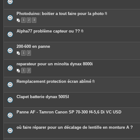
i
e
n
s
t
j
e
o
Photoduino: boitier a tout faire pour la photo
s
i
P
n
1
2
3
i
t
è
e
c
Alpha77 problème capteur ou ??
s
e
P
s
i
j
è
o
c
200-600 en panne
i
e
n
1
2
s
t
j
e
o
s
reparateur pour un minolta dynax 8000i
i
n
1
2
t
e
s
Remplacement protection écran abîmé
P
i
è
c
Clapet batterie dynax 500SI
e
s
j
o
Panne AF - Tamron Canon SP 70-300 f4-5,6 Di VC USD
i
n
t
e
où faire réparer pour un décalage de lentille en monture A ?
s