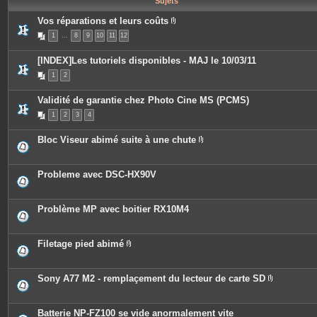
Sujets
e
s
Vos réparations et leurs coûts
P
1
…
8
9
10
11
12
i
è
c
[INDEX]Les tutoriels disponibles - MAJ le 10/03/11
e
s
1
2
j
o
i
Validité de garantie chez Photo Cine MS (PCMS)
n
t
1
2
3
4
e
s
Bloc Viseur abimé suite à une chute
P
i
è
c
Probleme avec DSC-HX90V
e
s
j
o
Problème MP avec boitier RX10M4
i
n
t
e
Filetage pied abimé
s
P
i
è
c
Sony A77 M2 - remplaçement du lecteur de carte SD
e
P
s
i
j
è
o
c
Batterie NP-FZ100 se vide anormalement vite