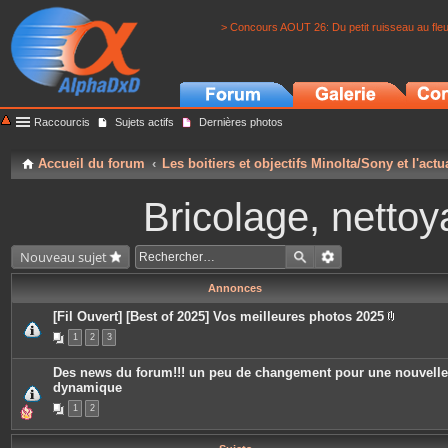
> Concours AOUT 26: Du petit ruisseau au fle
Raccourcis
Sujets actifs
Dernières photos
Accueil du forum
Les boitiers et objectifs Minolta/Sony et l'actu
Bricolage, nettoy
Nouveau sujet
Annonces
[Fil Ouvert] [Best of 2025] Vos meilleures photos 2025
P
1
2
3
i
è
c
Des news du forum!!! un peu de changement pour une nouvelle
e
dynamique
s
j
1
2
o
i
n
t