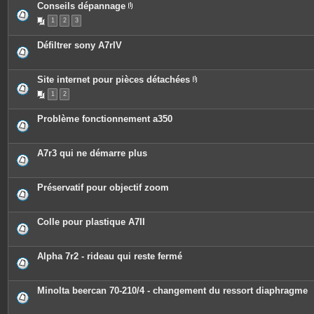
Conseils dépannage
P
1
2
3
i
è
c
Défiltrer sony A7rIV
e
s
j
o
Site internet pour pièces détachées
i
P
n
1
2
i
t
è
e
c
s
Problème fonctionnement a350
e
s
j
o
A7r3 qui ne démarre plus
i
n
t
e
Préservatif pour objectif zoom
s
Colle pour plastique A7II
Alpha 7r2 - rideau qui reste fermé
Minolta beercan 70-210/4 - changement du ressort diaphragme