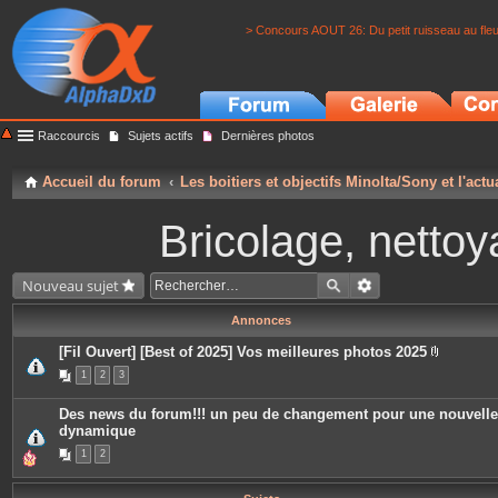
> Concours AOUT 26: Du petit ruisseau au fle
Raccourcis
Sujets actifs
Dernières photos
Accueil du forum
Les boitiers et objectifs Minolta/Sony et l'actu
Bricolage, nettoy
Nouveau sujet
Annonces
[Fil Ouvert] [Best of 2025] Vos meilleures photos 2025
P
1
2
3
i
è
c
Des news du forum!!! un peu de changement pour une nouvelle
e
dynamique
s
j
1
2
o
i
n
t