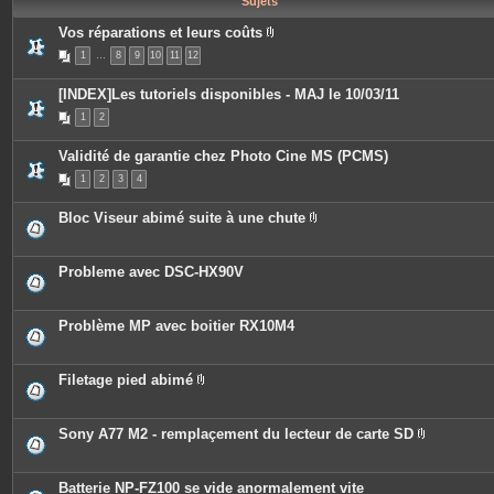
Sujets
e
s
Vos réparations et leurs coûts
P
1
…
8
9
10
11
12
i
è
c
[INDEX]Les tutoriels disponibles - MAJ le 10/03/11
e
s
1
2
j
o
i
Validité de garantie chez Photo Cine MS (PCMS)
n
t
1
2
3
4
e
s
Bloc Viseur abimé suite à une chute
P
i
è
c
Probleme avec DSC-HX90V
e
s
j
o
Problème MP avec boitier RX10M4
i
n
t
e
Filetage pied abimé
s
P
i
è
c
Sony A77 M2 - remplaçement du lecteur de carte SD
e
P
s
i
j
è
o
c
Batterie NP-FZ100 se vide anormalement vite