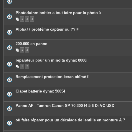
i
e
n
s
t
j
e
o
Photoduino: boitier a tout faire pour la photo
s
i
P
n
1
2
3
i
t
è
e
c
Alpha77 problème capteur ou ??
s
e
P
s
i
j
è
o
c
200-600 en panne
i
e
n
1
2
s
t
j
e
o
s
reparateur pour un minolta dynax 8000i
i
n
1
2
t
e
s
Remplacement protection écran abîmé
P
i
è
c
Clapet batterie dynax 500SI
e
s
j
o
Panne AF - Tamron Canon SP 70-300 f4-5,6 Di VC USD
i
n
t
e
où faire réparer pour un décalage de lentille en monture A ?
s