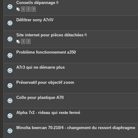
Conseils dépannage
P
1
2
3
i
è
c
Défiltrer sony A7rIV
e
s
j
o
Site internet pour pièces détachées
i
P
n
1
2
i
t
è
e
c
s
Problème fonctionnement a350
e
s
j
o
A7r3 qui ne démarre plus
i
n
t
e
Préservatif pour objectif zoom
s
Colle pour plastique A7II
Alpha 7r2 - rideau qui reste fermé
Minolta beercan 70-210/4 - changement du ressort diaphragme