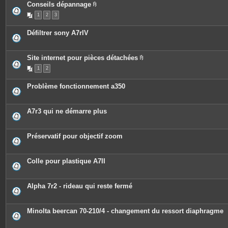
Conseils dépannage
P
1
2
3
i
è
c
Défiltrer sony A7rIV
e
s
j
o
Site internet pour pièces détachées
i
P
n
1
2
i
t
è
e
c
s
Problème fonctionnement a350
e
s
j
o
A7r3 qui ne démarre plus
i
n
t
e
Préservatif pour objectif zoom
s
Colle pour plastique A7II
Alpha 7r2 - rideau qui reste fermé
Minolta beercan 70-210/4 - changement du ressort diaphragme