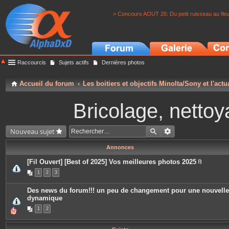
> Concours AOUT 26: Du petit ruisseau au fle
Raccourcis
Sujets actifs
Dernières photos
Accueil du forum
Les boitiers et objectifs Minolta/Sony et l'actu
Bricolage, nettoy
Nouveau sujet
Annonces
[Fil Ouvert] [Best of 2025] Vos meilleures photos 2025
P
1
2
3
i
è
c
Des news du forum!!! un peu de changement pour une nouvelle
e
dynamique
s
j
1
2
o
i
n
t