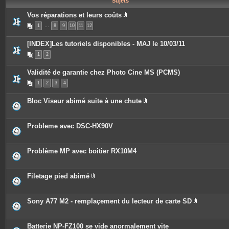
Sujets
e
s
Vos réparations et leurs coûts
P
1
…
8
9
10
11
12
i
è
c
[INDEX]Les tutoriels disponibles - MAJ le 10/03/11
e
s
1
2
j
o
i
Validité de garantie chez Photo Cine MS (PCMS)
n
t
1
2
3
4
e
s
Bloc Viseur abimé suite à une chute
P
i
è
c
Probleme avec DSC-HX90V
e
s
j
o
Problème MP avec boitier RX10M4
i
n
t
e
Filetage pied abimé
s
P
i
è
c
Sony A77 M2 - remplaçement du lecteur de carte SD
e
P
s
i
j
è
o
c
Batterie NP-FZ100 se vide anormalement vite