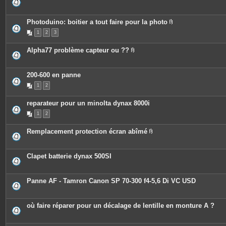
i
e
n
s
t
j
e
o
Photoduino: boitier a tout faire pour la photo
s
i
P
n
1
2
3
i
t
è
e
c
Alpha77 problème capteur ou ??
s
e
P
s
i
j
è
o
c
200-600 en panne
i
e
n
1
2
s
t
j
e
o
s
reparateur pour un minolta dynax 8000i
i
n
1
2
t
e
s
Remplacement protection écran abîmé
P
i
è
c
Clapet batterie dynax 500SI
e
s
j
o
Panne AF - Tamron Canon SP 70-300 f4-5,6 Di VC USD
i
n
t
e
où faire réparer pour un décalage de lentille en monture A ?
s