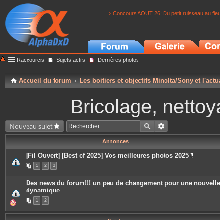
> Concours AOUT 26: Du petit ruisseau au fle
Raccourcis
Sujets actifs
Dernières photos
Accueil du forum
Les boitiers et objectifs Minolta/Sony et l'actu
Bricolage, nettoy
Nouveau sujet
Annonces
[Fil Ouvert] [Best of 2025] Vos meilleures photos 2025
P
1
2
3
i
è
c
Des news du forum!!! un peu de changement pour une nouvelle
e
dynamique
s
j
1
2
o
i
n
t