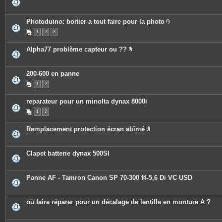
i
e
n
s
t
j
e
o
Photoduino: boitier a tout faire pour la photo
s
i
P
n
1
2
3
i
t
è
e
c
Alpha77 problème capteur ou ??
s
e
P
s
i
j
è
o
c
200-600 en panne
i
e
n
1
2
s
t
j
e
o
s
reparateur pour un minolta dynax 8000i
i
n
1
2
t
e
s
Remplacement protection écran abîmé
P
i
è
c
Clapet batterie dynax 500SI
e
s
j
o
Panne AF - Tamron Canon SP 70-300 f4-5,6 Di VC USD
i
n
t
e
où faire réparer pour un décalage de lentille en monture A ?
s