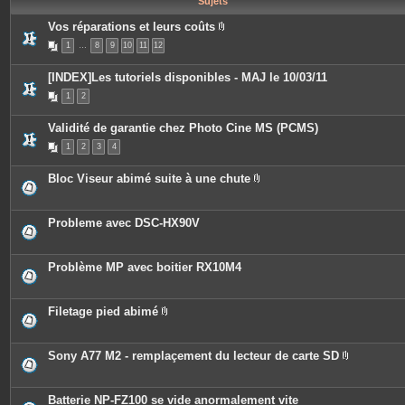
Sujets
e
s
Vos réparations et leurs coûts
P
1
…
8
9
10
11
12
i
è
c
[INDEX]Les tutoriels disponibles - MAJ le 10/03/11
e
s
1
2
j
o
i
Validité de garantie chez Photo Cine MS (PCMS)
n
t
1
2
3
4
e
s
Bloc Viseur abimé suite à une chute
P
i
è
c
Probleme avec DSC-HX90V
e
s
j
o
Problème MP avec boitier RX10M4
i
n
t
e
Filetage pied abimé
s
P
i
è
c
Sony A77 M2 - remplaçement du lecteur de carte SD
e
P
s
i
j
è
o
c
Batterie NP-FZ100 se vide anormalement vite