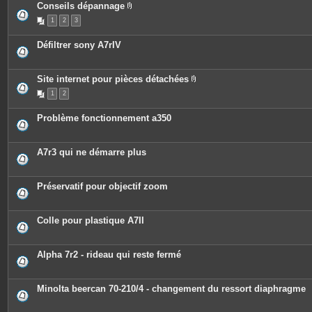
Conseils dépannage
P
1
2
3
i
è
c
Défiltrer sony A7rIV
e
s
j
o
Site internet pour pièces détachées
i
P
n
1
2
i
t
è
e
c
s
Problème fonctionnement a350
e
s
j
o
A7r3 qui ne démarre plus
i
n
t
e
Préservatif pour objectif zoom
s
Colle pour plastique A7II
Alpha 7r2 - rideau qui reste fermé
Minolta beercan 70-210/4 - changement du ressort diaphragme