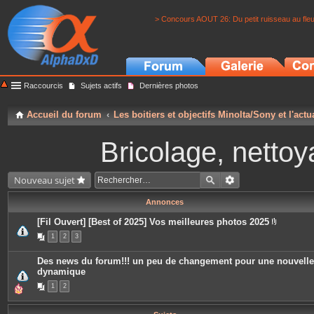
> Concours AOUT 26: Du petit ruisseau au fle
Raccourcis
Sujets actifs
Dernières photos
Accueil du forum
Les boitiers et objectifs Minolta/Sony et l'actu
Bricolage, nettoy
Nouveau sujet
Annonces
[Fil Ouvert] [Best of 2025] Vos meilleures photos 2025
P
1
2
3
i
è
c
Des news du forum!!! un peu de changement pour une nouvelle
e
dynamique
s
j
1
2
o
i
n
t