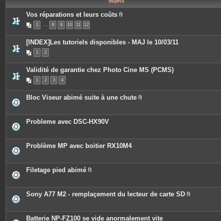
Sujets
e
s
Vos réparations et leurs coûts
P
1
…
8
9
10
11
12
i
è
c
[INDEX]Les tutoriels disponibles - MAJ le 10/03/11
e
s
1
2
j
o
i
Validité de garantie chez Photo Cine MS (PCMS)
n
t
1
2
3
4
e
s
Bloc Viseur abimé suite à une chute
P
i
è
c
Probleme avec DSC-HX90V
e
s
j
o
Problème MP avec boitier RX10M4
i
n
t
e
Filetage pied abimé
s
P
i
è
c
Sony A77 M2 - remplaçement du lecteur de carte SD
e
P
s
i
j
è
o
c
Batterie NP-FZ100 se vide anormalement vite