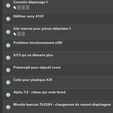
Conseils dépannage
P
1
2
3
i
è
c
Défiltrer sony A7rIV
e
s
j
o
Site internet pour pièces détachées
i
P
n
1
2
i
t
è
e
c
s
Problème fonctionnement a350
e
s
j
o
A7r3 qui ne démarre plus
i
n
t
e
Préservatif pour objectif zoom
s
Colle pour plastique A7II
Alpha 7r2 - rideau qui reste fermé
Minolta beercan 70-210/4 - changement du ressort diaphragme