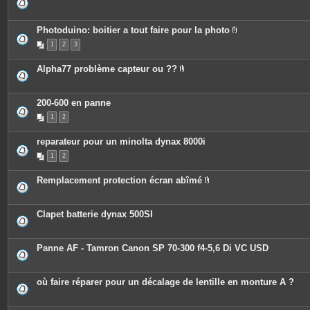
i
e
n
s
t
j
e
o
Photoduino: boitier a tout faire pour la photo
s
i
P
n
1
2
3
i
t
è
e
c
Alpha77 problème capteur ou ??
s
e
P
s
i
j
è
o
c
200-600 en panne
i
e
n
1
2
s
t
j
e
o
s
reparateur pour un minolta dynax 8000i
i
n
1
2
t
e
s
Remplacement protection écran abîmé
P
i
è
c
Clapet batterie dynax 500SI
e
s
j
o
Panne AF - Tamron Canon SP 70-300 f4-5,6 Di VC USD
i
n
t
e
où faire réparer pour un décalage de lentille en monture A ?
s