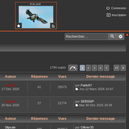
A la une
Connexion
Inscription
1794 sujets
1
2
3
4
5
…
45
Auteur
Réponses
Vues
Dernier message
Lionel
par
Pablo87
41
25573
17 Déc 2025
Jeu 12 Mars 2026 14:47
C
o
n
Lionel
par
SEBSNIP
27
21774
s
26 Nov 2025
Mar 30 Déc 2025 18:34
u
C
l
o
t
n
e
Auteur
Réponses
Vues
Dernier message
s
r
u
l
l
Slipsale
par
Ollivier35