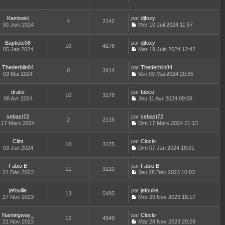
i
C
e
u
g
r
e
e
o
s
l
e
l
r
r
n
s
t
e
Kamiseki
par
djfoxy
n
m
4
2142
s
a
e
d
30 Juin 2024
Mer 10 Juil 2024 11:57
i
e
u
g
r
C
e
e
s
l
e
l
o
r
r
s
t
e
Baptiste08
par
n
djfoxy
n
m
10
4278
a
e
d
05 Jan 2024
s
Mer 19 Juin 2024 12:42
i
e
g
r
C
e
u
e
s
e
l
o
r
l
r
s
e
Thederbiin84
par
n
Thederbiin84
n
t
m
0
3414
a
d
03 Mai 2024
s
Ven 03 Mai 2024 20:35
i
e
e
g
C
e
u
e
r
s
e
o
r
l
r
l
s
drakir
par
n
fabco
n
t
m
10
3178
e
a
08 Avr 2024
s
Jeu 11 Avr 2024 09:08
i
e
e
d
g
C
u
e
r
s
e
e
o
l
r
l
s
r
sebast72
par
n
sebast72
t
m
2
2116
e
a
n
17 Mars 2024
s
Dim 17 Mars 2024 21:13
e
e
d
g
i
C
u
r
s
e
e
e
o
l
l
s
r
r
Clint
par
n
Cloclo
t
10
3175
e
a
n
m
03 Jan 2024
s
Dim 07 Jan 2024 18:01
e
d
g
i
C
e
u
r
e
e
e
o
s
l
l
r
r
Fabio B
par
n
Fabio B
s
t
11
9210
e
n
m
21 Déc 2023
s
Jeu 28 Déc 2023 10:03
a
e
d
i
C
e
u
g
r
e
e
o
s
l
e
l
r
r
jefouille
par
n
jefouille
s
t
13
5485
e
n
m
27 Nov 2023
s
Mer 29 Nov 2023 18:17
a
e
d
i
C
e
u
g
r
e
e
o
s
l
e
l
r
r
Namingway_
par
n
Cloclo
s
t
12
4549
e
n
m
21 Nov 2023
s
Mar 28 Nov 2023 20:29
a
e
d