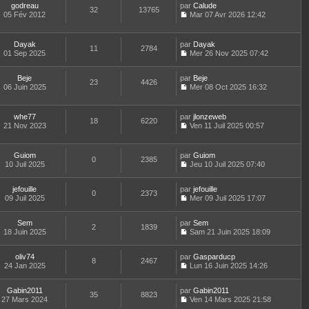
l
r
r
godreau
par
n
Calude
s
t
32
13765
e
n
m
05 Fév 2012
s
Mar 07 Avr 2026 12:42
a
e
d
i
C
e
u
g
r
e
e
o
s
l
e
l
r
r
n
s
t
e
Dayak
par
Dayak
n
m
11
2784
s
a
e
d
01 Sep 2025
Mer 26 Nov 2025 07:42
i
e
u
g
r
C
e
e
s
l
e
l
o
r
r
s
t
e
Beje
par
n
Beje
n
m
23
4426
a
e
d
06 Juin 2025
s
Mer 08 Oct 2025 16:32
i
e
g
r
C
e
u
e
s
e
l
o
r
l
r
s
e
n
n
t
m
whe77
par
jlonzeweb
a
d
18
6220
s
i
e
e
21 Nov 2023
Ven 11 Juil 2025 00:57
g
e
u
e
r
C
s
e
r
l
r
l
o
s
n
t
m
e
n
a
Guiom
par
Guiom
i
e
e
d
0
2385
s
g
10 Juil 2025
Jeu 10 Juil 2025 07:40
e
r
s
e
u
e
C
r
l
s
r
l
o
m
e
a
n
t
jefouille
par
n
jefouille
e
d
0
2373
g
i
e
09 Juil 2025
s
Mer 09 Juil 2025 17:07
s
e
e
e
r
C
u
s
r
r
l
o
l
a
n
m
e
Sem
par
n
Sem
t
2
1839
g
i
e
d
18 Juin 2025
s
Sam 21 Juin 2025 18:09
e
e
e
C
s
e
u
r
r
o
s
r
l
l
m
oliv74
par
n
Gasparducp
a
n
t
8
2467
e
e
24 Jan 2025
s
Lun 16 Juin 2025 14:26
g
i
e
d
C
s
u
e
e
r
e
o
s
l
r
l
r
Gabin2011
par
n
Gabin2011
a
t
m
35
8823
e
n
27 Mars 2024
s
Ven 14 Mars 2025 21:58
g
e
e
d
i
C
u