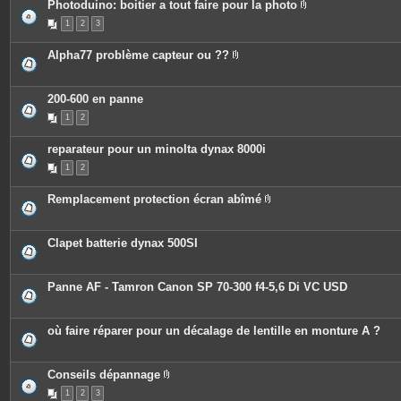
e
o
Photoduino: boitier a tout faire pour la photo
s
i
P
n
1
2
3
i
t
è
e
c
Alpha77 problème capteur ou ??
s
e
P
s
i
j
è
o
c
200-600 en panne
i
e
n
1
2
s
t
j
e
o
s
reparateur pour un minolta dynax 8000i
i
n
1
2
t
e
s
Remplacement protection écran abîmé
P
i
è
c
Clapet batterie dynax 500SI
e
s
j
o
Panne AF - Tamron Canon SP 70-300 f4-5,6 Di VC USD
i
n
t
e
où faire réparer pour un décalage de lentille en monture A ?
s
Conseils dépannage
P
1
2
3
i