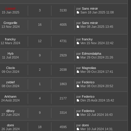
e
r
s
e
e
o
l
l
s
r
r
n
t
e
Lionel
par
Sans miroir
a
n
m
3
3130
s
e
d
15 Jan 2025
Sam 18 Jan 2025 11:08
g
i
e
u
r
C
e
e
e
s
l
l
o
r
r
s
t
e
Gregorille
par
n
Sans miroir
n
m
16
4005
a
e
d
13 Nov 2024
s
Mer 08 Jan 2025 13:45
i
e
g
r
C
e
u
e
s
e
l
o
r
l
r
s
e
n
n
t
m
francky
par
francky
a
d
12
4731
s
i
e
e
12 Mars 2024
Ven 15 Nov 2024 22:42
g
e
u
e
r
C
s
e
r
l
r
l
o
s
n
t
m
e
Hyb
par
n
Edmondalpha
a
9
2929
i
e
e
d
11 Juil 2024
s
Mar 29 Oct 2024 21:26
g
e
r
C
s
e
u
e
r
l
o
s
r
l
m
e
Cloclo
par
n
Magnolias
a
n
t
2
2038
e
d
09 Oct 2024
s
Mer 09 Oct 2024 17:41
g
i
e
C
s
e
u
e
e
r
o
s
r
l
r
l
zeblef
par
n
Federico
a
n
t
m
1
1863
e
08 Oct 2024
s
Mar 08 Oct 2024 20:52
g
i
e
e
d
C
u
e
e
r
s
e
o
l
r
l
s
r
Arkhann
par
n
Federico
t
m
4
2177
e
a
n
24 Août 2024
s
Dim 25 Août 2024 15:42
e
e
d
g
i
C
u
r
s
e
e
e
o
l
l
s
r
r
djfoxy
par
n
Federico
t
9
3314
e
a
n
m
27 Juin 2024
s
Mer 10 Juil 2024 16:43
e
d
g
i
C
e
u
r
e
e
e
o
s
l
l
r
r
domi
par
n
domi
s
t
18
4595
e
n
m
26 Juin 2024
s
Mer 10 Juil 2024 14:31
a
e
d