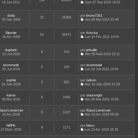
190
484817
e
t
15 Jan 2011
Sam 27 Sep 2025 15:01
d
C
e
e
o
r
r
n
l
dudu
par
bruno7261
n
21
25300
s
e
30 Jan 2009
Jeu 08 Mai 2014 22:49
i
u
d
C
e
l
e
o
r
t
r
n
m
Slipsale
par
Kriscka
e
n
50
36471
s
e
16 Avr 2008
Lun 14 Fév 2011 14:04
r
i
u
C
s
l
e
l
o
s
e
r
t
n
a
d
m
dupineic
par
jefouille
e
9
476
s
g
e
e
22 Juil 2026
Mer 05 Août 2026 22:11
r
u
e
C
r
s
l
l
o
n
s
e
t
brommedir
par
n
brommedir
i
a
d
0
109
e
20 Juil 2026
s
Lun 20 Juil 2026 14:56
e
g
e
r
C
u
r
e
r
l
o
l
m
n
e
sophie
par
n
nelson
t
e
3
602
i
d
16 Juin 2026
s
Mar 16 Juin 2026 21:28
e
s
e
C
e
u
r
s
r
o
r
l
l
a
m
kairos
par
n
staurenghi
n
t
8
1065
e
g
e
08 Mai 2026
s
Ven 08 Mai 2026 19:05
i
e
d
e
C
s
u
e
r
e
o
s
l
r
l
r
Raoul Lemercier
par
n
Raoul Lemercier
a
t
m
9
1107
e
n
15 Avr 2026
s
Mer 22 Avr 2026 09:38
g
e
e
d
i
C
u
e
r
s
e
e
o
l
l
s
r
r
NBPK
par
n
fabco
t
8
1171
e
a
n
m
23 Mars 2026
s
Lun 13 Avr 2026 20:35
e
d
g
i
C
e
u
r
e
e
e
o
s
l