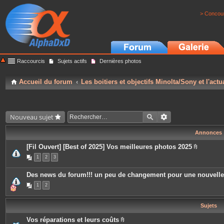
> Concour
Raccourcis
Sujets actifs
Dernières photos
Accueil du forum
Les boitiers et objectifs Minolta/Sony et l'actu
Nouveau sujet
Annonces
[Fil Ouvert] [Best of 2025] Vos meilleures photos 2025
P
1
2
3
i
è
c
Des news du forum!!! un peu de changement pour une nouvell
e
s
1
2
j
o
i
Sujets
n
t
e
Vos réparations et leurs coûts