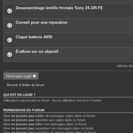
Desassemblage lentille frontale Sony 24-105 FE
Conseil pour une reparation
Clapet batterie A850
Éraflure sur un objectif
Afficher le
Nouveau sujet
Revenir à l’index du forum
QUI EST EN LIGNE ?
Utilisateurs parcourant ce forum : Aucun utilisateur inscrit et 3 invités
PERMISSIONS DU FORUM
Vous
ne pouvez pas
publier de nouveaux sujets dans ce forum
Vous
ne pouvez pas
répondre aux sujets dans ce forum
Vous
ne pouvez pas
éditer vos messages dans ce forum
Vous
ne pouvez pas
supprimer vos messages dans ce forum
Vous
ne pouvez pas
transférer de pièces jointes dans ce forum