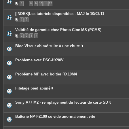
s
P
1
…
8
9
10
11
12
i
è
c
[INDEX]Les tutoriels disponibles - MAJ le 10/03/11
e
s
1
2
j
o
i
Validité de garantie chez Photo Cine MS (PCMS)
n
t
1
2
3
4
e
s
Bloc Viseur abimé suite à une chute
P
i
è
c
Probleme avec DSC-HX90V
e
s
j
o
Problème MP avec boitier RX10M4
i
n
t
e
Filetage pied abimé
s
P
i
è
c
Sony A77 M2 - remplaçement du lecteur de carte SD
e
P
s
i
j
è
o
c
Batterie NP-FZ100 se vide anormalement vite
i
e
n
s
t
j