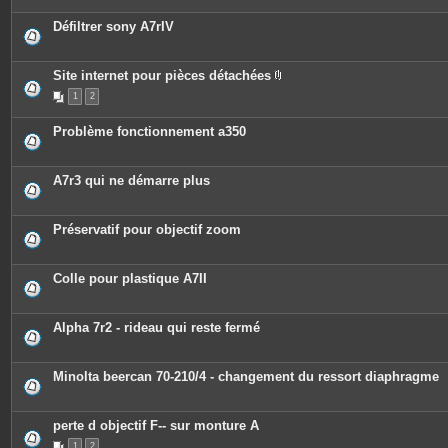
è
c
Défiltrer sony A7rIV
e
s
j
o
Site internet pour pièces détachées
i
P
n
1
2
i
t
è
e
c
s
Problème fonctionnement a350
e
s
j
o
A7r3 qui ne démarre plus
i
n
t
e
Préservatif pour objectif zoom
s
Colle pour plastique A7II
Alpha 7r2 - rideau qui reste fermé
Minolta beercan 70-210/4 - changement du ressort diaphragme
perte d objectif F-- sur monture A
1
2