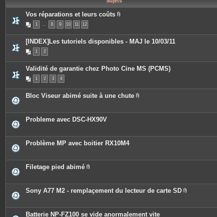
Sujets
e
s
Vos réparations et leurs coûts
P
1
…
8
9
10
11
12
i
è
c
[INDEX]Les tutoriels disponibles - MAJ le 10/03/11
e
s
1
2
j
o
i
Validité de garantie chez Photo Cine MS (PCMS)
n
t
1
2
3
4
e
s
Bloc Viseur abimé suite à une chute
P
i
è
c
Probleme avec DSC-HX90V
e
s
j
o
Problème MP avec boitier RX10M4
i
n
t
e
Filetage pied abimé
s
P
i
è
c
Sony A77 M2 - remplaçement du lecteur de carte SD
e
P
s
i
j
è
o
c
Batterie NP-FZ100 se vide anormalement vite