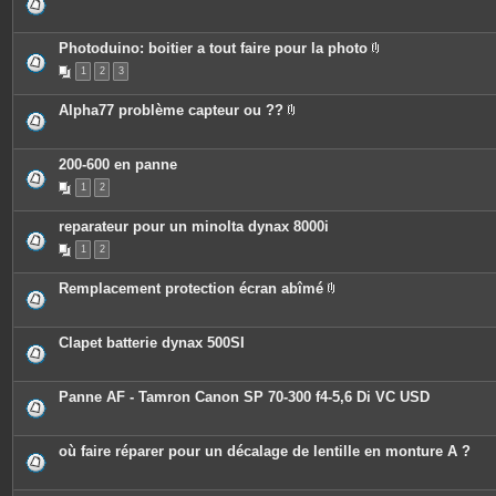
i
e
n
s
t
j
e
o
Photoduino: boitier a tout faire pour la photo
s
i
P
n
1
2
3
i
t
è
e
c
Alpha77 problème capteur ou ??
s
e
P
s
i
j
è
o
c
200-600 en panne
i
e
n
1
2
s
t
j
e
o
s
reparateur pour un minolta dynax 8000i
i
n
1
2
t
e
s
Remplacement protection écran abîmé
P
i
è
c
Clapet batterie dynax 500SI
e
s
j
o
Panne AF - Tamron Canon SP 70-300 f4-5,6 Di VC USD
i
n
t
e
où faire réparer pour un décalage de lentille en monture A ?
s