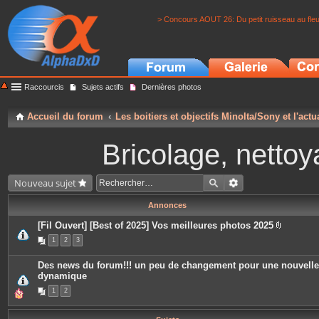
> Concours AOUT 26: Du petit ruisseau au fle
Raccourcis
Sujets actifs
Dernières photos
Accueil du forum
Les boitiers et objectifs Minolta/Sony et l'actu
Bricolage, nettoy
Nouveau sujet
Annonces
[Fil Ouvert] [Best of 2025] Vos meilleures photos 2025
P
1
2
3
i
è
c
Des news du forum!!! un peu de changement pour une nouvelle
e
dynamique
s
j
1
2
o
i
n
t