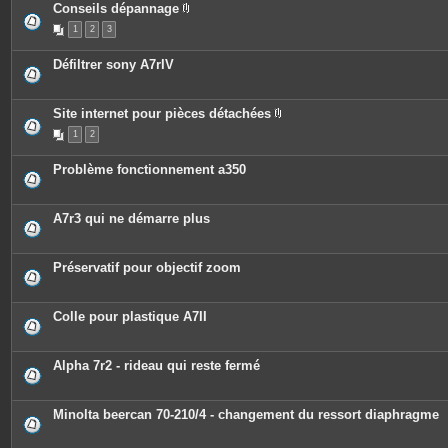
Conseils dépannage
P
1
2
3
i
è
c
Défiltrer sony A7rIV
e
s
j
o
Site internet pour pièces détachées
i
P
n
1
2
i
t
è
e
c
s
Problème fonctionnement a350
e
s
j
o
A7r3 qui ne démarre plus
i
n
t
e
Préservatif pour objectif zoom
s
Colle pour plastique A7II
Alpha 7r2 - rideau qui reste fermé
Minolta beercan 70-210/4 - changement du ressort diaphragme