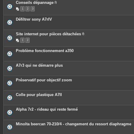
Conseils dépannage
P
1
2
3
i
è
c
Défiltrer sony A7rIV
e
s
j
o
Site internet pour pièces détachées
i
P
n
1
2
i
t
è
e
c
s
Problème fonctionnement a350
e
s
j
o
A7r3 qui ne démarre plus
i
n
t
e
Préservatif pour objectif zoom
s
Colle pour plastique A7II
Alpha 7r2 - rideau qui reste fermé
Minolta beercan 70-210/4 - changement du ressort diaphragme