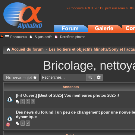
> Concours AOUT 26: Du petit ruisseau au fle
Raccourcis
Sujets actifs
Dernières photos
Accueil du forum
Les boitiers et objectifs Minolta/Sony et l'actu
Bricolage, nettoy
Nouveau sujet
Annonces
[Fil Ouvert] [Best of 2025] Vos meilleures photos 2025
P
1
2
3
i
è
c
Des news du forum!!! un peu de changement pour une nouvelle
e
dynamique
s
j
1
2
o
i
n
t