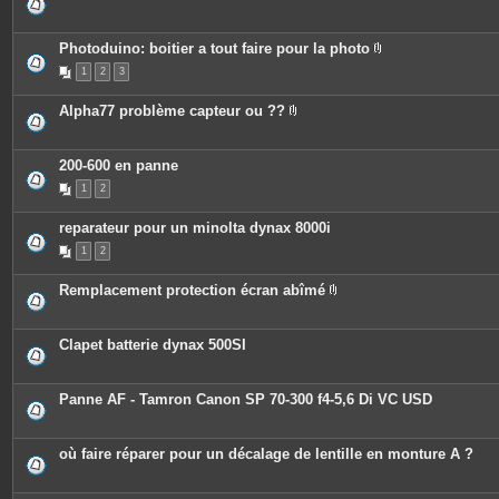
i
e
n
s
t
j
e
o
Photoduino: boitier a tout faire pour la photo
s
i
P
n
1
2
3
i
t
è
e
c
Alpha77 problème capteur ou ??
s
e
P
s
i
j
è
o
c
200-600 en panne
i
e
n
1
2
s
t
j
e
o
s
reparateur pour un minolta dynax 8000i
i
n
1
2
t
e
s
Remplacement protection écran abîmé
P
i
è
c
Clapet batterie dynax 500SI
e
s
j
o
Panne AF - Tamron Canon SP 70-300 f4-5,6 Di VC USD
i
n
t
e
où faire réparer pour un décalage de lentille en monture A ?
s