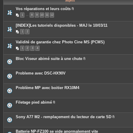
Sujets
e
s
Vos réparations et leurs coûts
P
1
…
8
9
10
11
12
i
è
c
[INDEX]Les tutoriels disponibles - MAJ le 10/03/11
e
s
1
2
j
o
i
Validité de garantie chez Photo Cine MS (PCMS)
n
t
1
2
3
4
e
s
Bloc Viseur abimé suite à une chute
P
i
è
c
Probleme avec DSC-HX90V
e
s
j
o
Problème MP avec boitier RX10M4
i
n
t
e
Filetage pied abimé
s
P
i
è
c
Sony A77 M2 - remplaçement du lecteur de carte SD
e
P
s
i
j
è
o
c
Batterie NP-FZ100 se vide anormalement vite