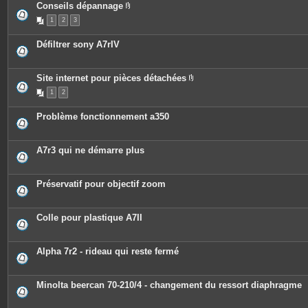
Conseils dépannage
P
1
2
3
i
è
c
Défiltrer sony A7rIV
e
s
j
o
Site internet pour pièces détachées
i
P
n
1
2
i
t
è
e
c
s
Problème fonctionnement a350
e
s
j
o
A7r3 qui ne démarre plus
i
n
t
e
Préservatif pour objectif zoom
s
Colle pour plastique A7II
Alpha 7r2 - rideau qui reste fermé
Minolta beercan 70-210/4 - changement du ressort diaphragme