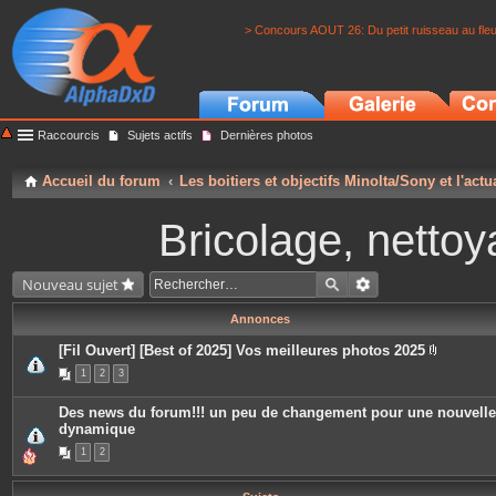
> Concours AOUT 26: Du petit ruisseau au fle
Raccourcis
Sujets actifs
Dernières photos
Accueil du forum
Les boitiers et objectifs Minolta/Sony et l'actu
Bricolage, nettoy
Nouveau sujet
Annonces
[Fil Ouvert] [Best of 2025] Vos meilleures photos 2025
P
1
2
3
i
è
c
Des news du forum!!! un peu de changement pour une nouvelle
e
dynamique
s
j
1
2
o
i
n
t