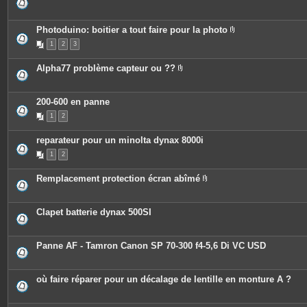
i
e
n
s
t
j
e
o
Photoduino: boitier a tout faire pour la photo
s
i
P
n
1
2
3
i
t
è
e
c
Alpha77 problème capteur ou ??
s
e
P
s
i
j
è
o
c
200-600 en panne
i
e
n
1
2
s
t
j
e
o
s
reparateur pour un minolta dynax 8000i
i
n
1
2
t
e
s
Remplacement protection écran abîmé
P
i
è
c
Clapet batterie dynax 500SI
e
s
j
o
Panne AF - Tamron Canon SP 70-300 f4-5,6 Di VC USD
i
n
t
e
où faire réparer pour un décalage de lentille en monture A ?
s