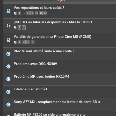
Sujets
e
s
Vos réparations et leurs coûts
P
1
…
8
9
10
11
12
i
è
c
[INDEX]Les tutoriels disponibles - MAJ le 10/03/11
e
s
1
2
j
o
i
Validité de garantie chez Photo Cine MS (PCMS)
n
t
1
2
3
4
e
s
Bloc Viseur abimé suite à une chute
P
i
è
c
Probleme avec DSC-HX90V
e
s
j
o
Problème MP avec boitier RX10M4
i
n
t
e
Filetage pied abimé
s
P
i
è
c
Sony A77 M2 - remplaçement du lecteur de carte SD
e
P
s
i
j
è
o
c
Batterie NP-FZ100 se vide anormalement vite