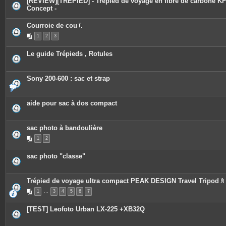
[REVIEW][TREPIED] - Trépied de voyage en fibre de carbone KF
Concept -
Courroie de cou
P
1
2
3
i
è
c
Le guide Trépieds , Rotules
e
s
j
o
Sony 200-600 : sac et strap
i
n
t
e
aide pour sac à dos compact
s
sac photo à bandoulière
1
2
sac photo "classe"
Trépied de voyage ultra compact PEAK DESIGN Travel Tripod
1
…
3
4
5
6
7
i
[TEST] Leofoto Urban LX-225 +XB32Q
j