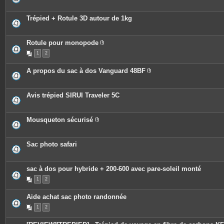
Trépied + Rotule 3D autour de 1kg
Rotule pour monopode
P
1
2
i
è
c
A propos du sac à dos Vanguard 48BF
e
P
s
i
j
è
o
c
Avis trépied SIRUI Traveler 5C
i
e
n
s
t
j
e
o
Mousqueton sécurisé
s
i
P
n
i
t
è
e
c
Sac photo safari
s
e
s
j
o
sac à dos pour hybride + 200-600 avec pare-soleil monté
i
n
1
2
t
e
Aide achat sac photo randonnée
s
1
2