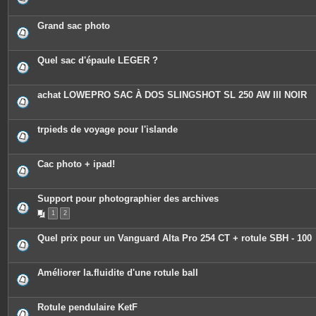
n
t
e
Grand sac photo
s
Quel sac d'épaule LEGER ?
achat LOWEPRO SAC À DOS SLINGSHOT SL 250 AW III NOIR
trpieds de voyage pour l'islande
Cac photo + ipad!
Support pour photographier des archives
1
2
Quel prix pour un Vanguard Alta Pro 254 CT + rotule SBH - 100
Améliorer la.fluidite d'une rotule ball
Rotule pendulaire KetF