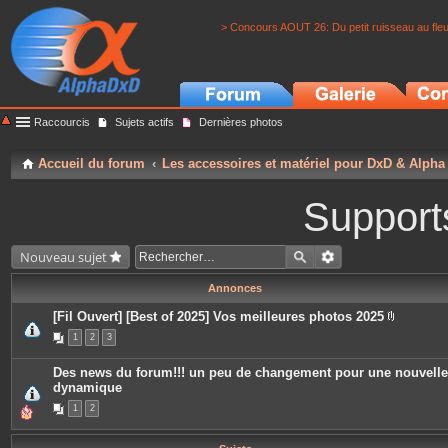
> Concours AOUT 26: Du petit ruisseau au fle
Raccourcis
Sujets actifs
Dernières photos
Accueil du forum
Les accessoires et matériel pour DxD & Alpha
Support
Nouveau sujet
Annonces
[Fil Ouvert] [Best of 2025] Vos meilleures photos 2025
P
1
2
3
i
è
c
Des news du forum!!! un peu de changement pour une nouvelle
e
dynamique
s
j
1
2
o
i
n
t