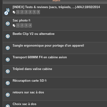
Sujets
e
s
[INDEX] Tests & reviews (sacs, trèpieds, ...)-MAJ:18/02/2014
1
2
3
4
5
6
Sac photo
P
1
2
3
4
i
è
c
Beetle Clip V2 ou alternative
e
s
j
o
Sangle ergonomique pour portage d'un appareil
i
n
t
e
Transport 600MM F4 en cabine avion
s
Trépied dans valise cabine
Récuraption carte SD
P
i
è
c
retours sur sac à dos
e
s
j
o
Choix sac à dos
i