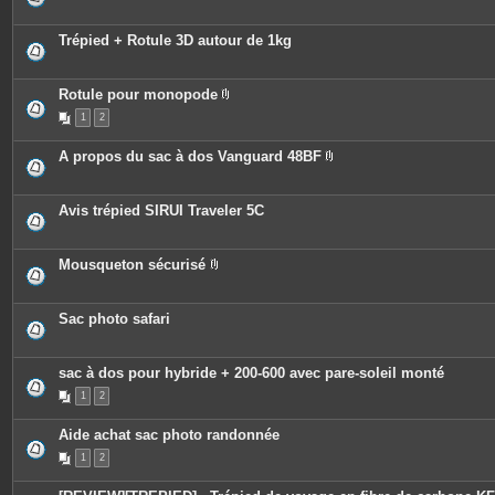
Trépied + Rotule 3D autour de 1kg
Rotule pour monopode
P
1
2
i
è
c
A propos du sac à dos Vanguard 48BF
e
P
s
i
j
è
o
c
Avis trépied SIRUI Traveler 5C
i
e
n
s
t
j
e
o
Mousqueton sécurisé
s
i
P
n
i
t
è
e
c
Sac photo safari
s
e
s
j
o
sac à dos pour hybride + 200-600 avec pare-soleil monté
i
n
1
2
t
e
Aide achat sac photo randonnée
s
1
2