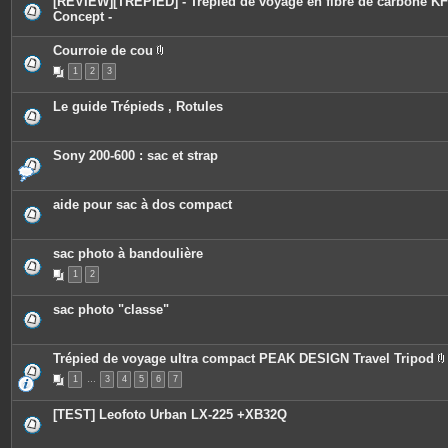
[REVIEW][TREPIED] - Trépied de voyage en fibre de carbone KF
Concept -
Courroie de cou
P
1
2
3
i
è
c
Le guide Trépieds , Rotules
e
s
j
o
Sony 200-600 : sac et strap
i
n
t
e
aide pour sac à dos compact
s
sac photo à bandoulière
1
2
sac photo "classe"
Trépied de voyage ultra compact PEAK DESIGN Travel Tripod
1
…
3
4
5
6
7
i
[TEST] Leofoto Urban LX-225 +XB32Q
j