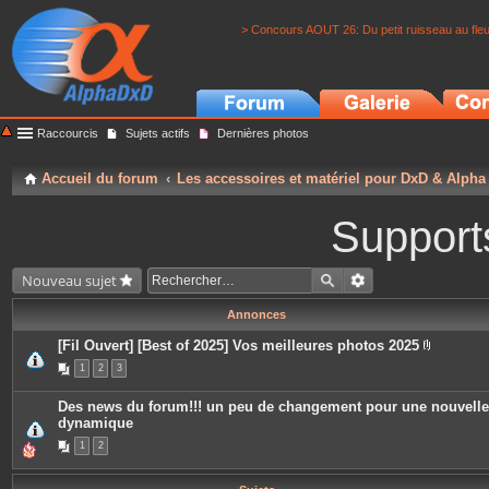
> Concours AOUT 26: Du petit ruisseau au fle
Raccourcis
Sujets actifs
Dernières photos
Accueil du forum
Les accessoires et matériel pour DxD & Alpha
Support
Nouveau sujet
Annonces
[Fil Ouvert] [Best of 2025] Vos meilleures photos 2025
P
1
2
3
i
è
c
Des news du forum!!! un peu de changement pour une nouvelle
e
dynamique
s
j
1
2
o
i
n
t