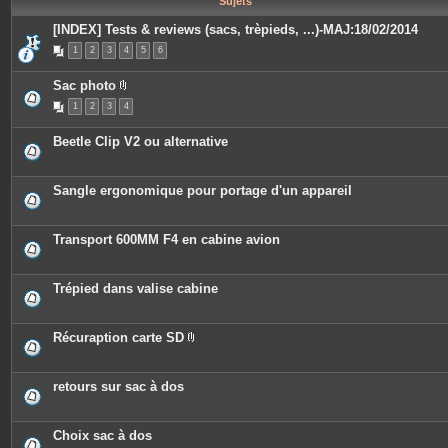
Sujets
e
s
[INDEX] Tests & reviews (sacs, trèpieds, ...)-MAJ:18/02/2014
1
2
3
4
5
6
Sac photo
P
1
2
3
4
i
è
c
Beetle Clip V2 ou alternative
e
s
j
o
Sangle ergonomique pour portage d'un appareil
i
n
t
e
Transport 600MM F4 en cabine avion
s
Trépied dans valise cabine
Récuraption carte SD
P
i
è
c
retours sur sac à dos
e
s
j
o
Choix sac à dos
i