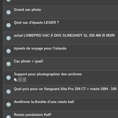
n
t
e
Grand sac photo
s
Quel sac d'épaule LEGER ?
achat LOWEPRO SAC À DOS SLINGSHOT SL 250 AW III NOIR
trpieds de voyage pour l'islande
Cac photo + ipad!
Support pour photographier des archives
1
2
Quel prix pour un Vanguard Alta Pro 254 CT + rotule SBH - 100
Améliorer la.fluidite d'une rotule ball
Rotule pendulaire KetF