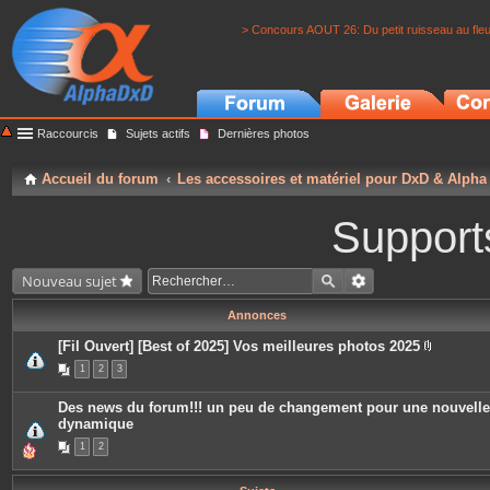
> Concours AOUT 26: Du petit ruisseau au fle
Raccourcis
Sujets actifs
Dernières photos
Accueil du forum
Les accessoires et matériel pour DxD & Alpha
Support
Nouveau sujet
Annonces
[Fil Ouvert] [Best of 2025] Vos meilleures photos 2025
P
1
2
3
i
è
c
Des news du forum!!! un peu de changement pour une nouvelle
e
dynamique
s
j
1
2
o
i
n
t