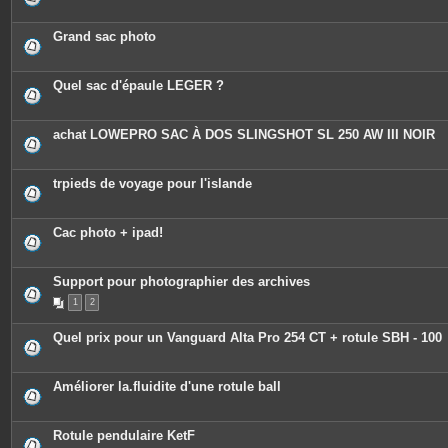
n
t
e
Grand sac photo
s
Quel sac d'épaule LEGER ?
achat LOWEPRO SAC À DOS SLINGSHOT SL 250 AW III NOIR
trpieds de voyage pour l'islande
Cac photo + ipad!
Support pour photographier des archives
1
2
Quel prix pour un Vanguard Alta Pro 254 CT + rotule SBH - 100
Améliorer la.fluidite d'une rotule ball
Rotule pendulaire KetF