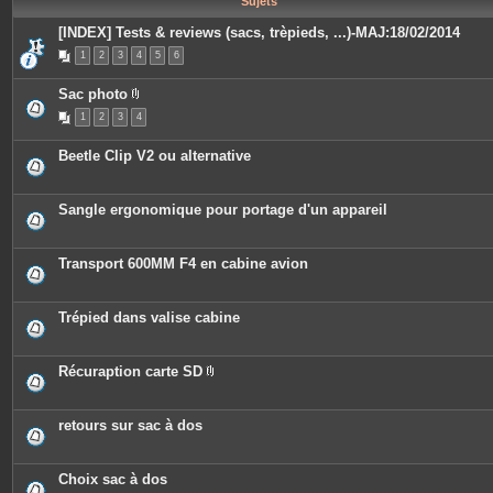
Sujets
e
s
[INDEX] Tests & reviews (sacs, trèpieds, ...)-MAJ:18/02/2014
1
2
3
4
5
6
Sac photo
P
1
2
3
4
i
è
c
Beetle Clip V2 ou alternative
e
s
j
o
Sangle ergonomique pour portage d'un appareil
i
n
t
e
Transport 600MM F4 en cabine avion
s
Trépied dans valise cabine
Récuraption carte SD
P
i
è
c
retours sur sac à dos
e
s
j
o
Choix sac à dos
i