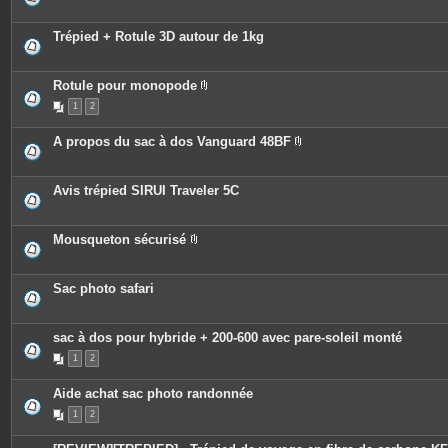
Trépied + Rotule 3D autour de 1kg
Rotule pour monopode
P
1
2
i
è
c
A propos du sac à dos Vanguard 48BF
e
P
s
i
j
è
o
c
Avis trépied SIRUI Traveler 5C
i
e
n
s
t
j
e
o
Mousqueton sécurisé
s
i
P
n
i
t
è
e
c
Sac photo safari
s
e
s
j
o
sac à dos pour hybride + 200-600 avec pare-soleil monté
i
n
1
2
t
e
Aide achat sac photo randonnée
s
1
2