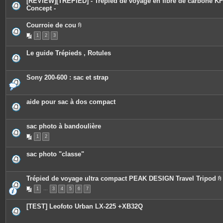
[REVIEW][TREPIED] - Trépied de voyage en fibre de carbone KF
Concept -
Courroie de cou
P
1
2
3
i
è
c
Le guide Trépieds , Rotules
e
s
j
o
Sony 200-600 : sac et strap
i
n
t
e
aide pour sac à dos compact
s
sac photo à bandoulière
1
2
sac photo "classe"
Trépied de voyage ultra compact PEAK DESIGN Travel Tripod
1
…
3
4
5
6
7
i
[TEST] Leofoto Urban LX-225 +XB32Q
j