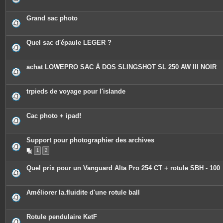
n
t
e
Grand sac photo
s
Quel sac d'épaule LEGER ?
achat LOWEPRO SAC À DOS SLINGSHOT SL 250 AW III NOIR
trpieds de voyage pour l'islande
Cac photo + ipad!
Support pour photographier des archives
1
2
Quel prix pour un Vanguard Alta Pro 254 CT + rotule SBH - 100
Améliorer la.fluidite d'une rotule ball
Rotule pendulaire KetF