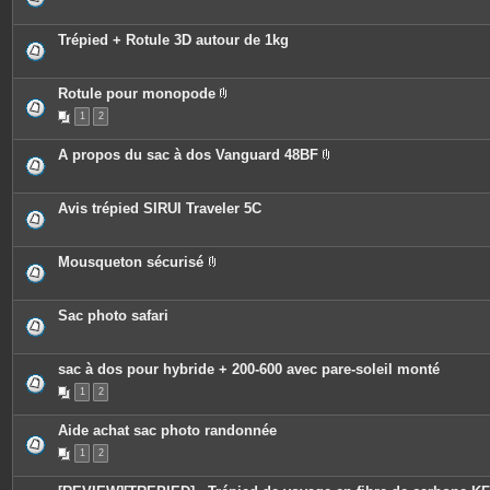
Trépied + Rotule 3D autour de 1kg
Rotule pour monopode
P
1
2
i
è
c
A propos du sac à dos Vanguard 48BF
e
P
s
i
j
è
o
c
Avis trépied SIRUI Traveler 5C
i
e
n
s
t
j
e
o
Mousqueton sécurisé
s
i
P
n
i
t
è
e
c
Sac photo safari
s
e
s
j
o
sac à dos pour hybride + 200-600 avec pare-soleil monté
i
n
1
2
t
e
Aide achat sac photo randonnée
s
1
2