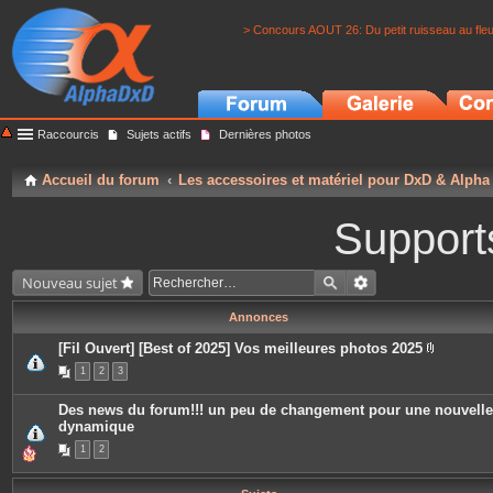
> Concours AOUT 26: Du petit ruisseau au fle
Raccourcis
Sujets actifs
Dernières photos
Accueil du forum
Les accessoires et matériel pour DxD & Alpha
Support
Nouveau sujet
Annonces
[Fil Ouvert] [Best of 2025] Vos meilleures photos 2025
P
1
2
3
i
è
c
Des news du forum!!! un peu de changement pour une nouvelle
e
dynamique
s
j
1
2
o
i
n
t