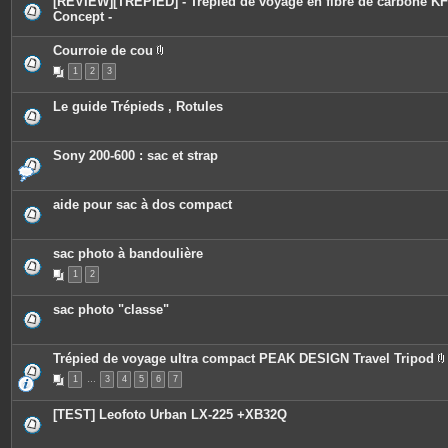
[REVIEW][TREPIED] - Trépied de voyage en fibre de carbone KF
Concept -
Courroie de cou
P
1
2
3
i
è
c
Le guide Trépieds , Rotules
e
s
j
o
Sony 200-600 : sac et strap
i
n
t
e
aide pour sac à dos compact
s
sac photo à bandoulière
1
2
sac photo "classe"
Trépied de voyage ultra compact PEAK DESIGN Travel Tripod
1
…
3
4
5
6
7
i
[TEST] Leofoto Urban LX-225 +XB32Q
j