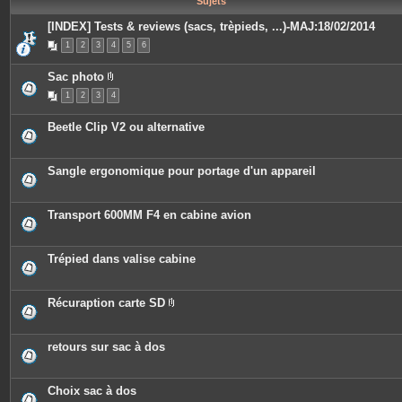
Sujets
e
s
[INDEX] Tests & reviews (sacs, trèpieds, ...)-MAJ:18/02/2014
1
2
3
4
5
6
Sac photo
P
1
2
3
4
i
è
c
Beetle Clip V2 ou alternative
e
s
j
o
Sangle ergonomique pour portage d'un appareil
i
n
t
e
Transport 600MM F4 en cabine avion
s
Trépied dans valise cabine
Récuraption carte SD
P
i
è
c
retours sur sac à dos
e
s
j
o
Choix sac à dos
i