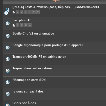
Sujets
e
s
[INDEX] Tests & reviews (sacs, trèpieds, ...)-MAJ:18/02/2014
1
2
3
4
5
6
Sac photo
P
1
2
3
4
i
è
c
Beetle Clip V2 ou alternative
e
s
j
o
Sangle ergonomique pour portage d'un appareil
i
n
t
e
Transport 600MM F4 en cabine avion
s
Trépied dans valise cabine
Récuraption carte SD
P
i
è
c
retours sur sac à dos
e
s
j
o
Choix sac à dos
i