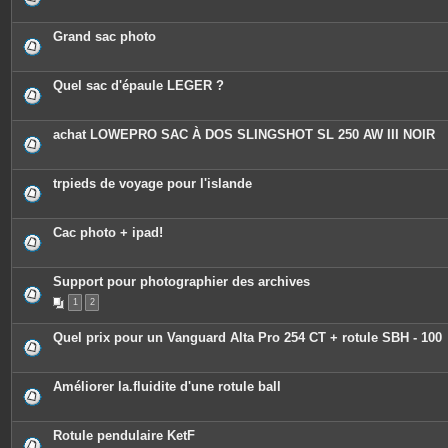
n
t
e
Grand sac photo
s
Quel sac d'épaule LEGER ?
achat LOWEPRO SAC À DOS SLINGSHOT SL 250 AW III NOIR
trpieds de voyage pour l'islande
Cac photo + ipad!
Support pour photographier des archives
1
2
Quel prix pour un Vanguard Alta Pro 254 CT + rotule SBH - 100
Améliorer la.fluidite d'une rotule ball
Rotule pendulaire KetF