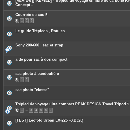
[REVIEW][TREPIED] - Trépied de voyage en fibre de carbone KF
Concept -
Courroie de cou
P
1
2
3
i
è
c
Le guide Trépieds , Rotules
e
s
j
o
Sony 200-600 : sac et strap
i
n
t
e
aide pour sac à dos compact
s
sac photo à bandoulière
1
2
sac photo "classe"
Trépied de voyage ultra compact PEAK DESIGN Travel Tripod
1
…
3
4
5
6
7
i
[TEST] Leofoto Urban LX-225 +XB32Q
j