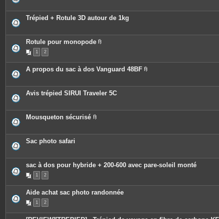
Trépied + Rotule 3D autour de 1kg
Rotule pour monopode
P
1
2
i
è
c
A propos du sac à dos Vanguard 48BF
e
P
s
i
j
è
o
c
Avis trépied SIRUI Traveler 5C
i
e
n
s
t
j
e
o
Mousqueton sécurisé
s
i
P
n
i
t
è
e
c
Sac photo safari
s
e
s
j
o
sac à dos pour hybride + 200-600 avec pare-soleil monté
i
n
1
2
t
e
Aide achat sac photo randonnée
s
1
2