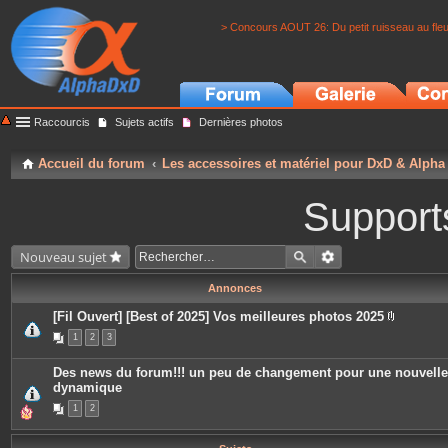
> Concours AOUT 26: Du petit ruisseau au fle
Raccourcis
Sujets actifs
Dernières photos
Accueil du forum
Les accessoires et matériel pour DxD & Alpha
Support
Nouveau sujet
Annonces
[Fil Ouvert] [Best of 2025] Vos meilleures photos 2025
P
1
2
3
i
è
c
Des news du forum!!! un peu de changement pour une nouvelle
e
dynamique
s
j
1
2
o
i
n
t