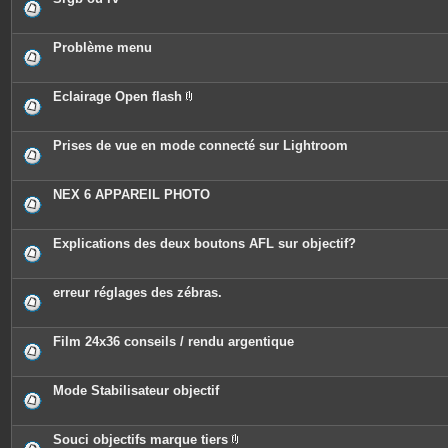
Problème menu
Eclairage Open flash
P
i
è
c
Prises de vue en mode connecté sur Lightroom
e
s
j
o
NEX 6 APPAREIL PHOTO
i
n
t
e
Explications des deux boutons AFL sur objectif?
s
erreur réglages des zébras.
Film 24x36 conseils / rendu argentique
Mode Stabilisateur objectif
Souci objectifs marque tiers