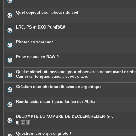
Quel objectif pour photos du ciel
LRC, PS et DXO PureRAW
Photos corrompues
P
i
è
c
Prise de vue en RAW ?
e
s
j
o
Quel matériel utilisez-vous pour observer la nature avant de sh
i
Caméras, longues-vues… et votre avis
n
t
e
Création d'un photobooth avec un argentique
s
Rendu texture cuir / peau lainée sur Alpha
DECOMPTE DU NOMBRE DE DECLENCHEMENTS
P
1
2
i
è
c
Question icône qui clignote
e