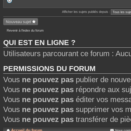
P
i
è
c
Afficher les sujets publiés depuis :
e
s
Nouveau sujet
j
o
i
Revenir à l’index du forum
n
t
e
QUI EST EN LIGNE ?
s
Utilisateurs parcourant ce forum : Aucun 
PERMISSIONS DU FORUM
Vous
ne pouvez pas
publier de nouve
Vous
ne pouvez pas
répondre aux suj
Vous
ne pouvez pas
éditer vos mess
Vous
ne pouvez pas
supprimer vos m
Vous
ne pouvez pas
transférer de piè
Accueil du forum
Nous conta