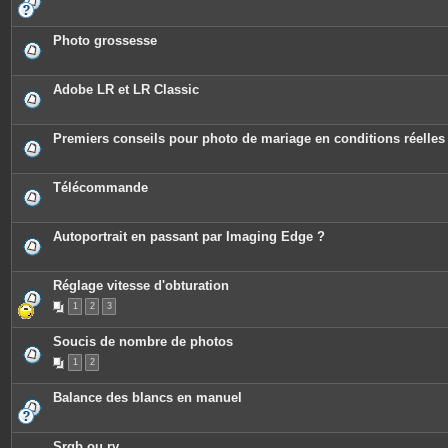
P
s
i
j
è
o
c
Photo grossesse
i
e
n
s
t
j
e
o
Adobe LR et LR Classic
s
i
n
t
e
Premiers conseils pour photo de mariage en conditions réelles
s
Télécommande
Autoportrait en passant par Imaging Edge ?
Réglage vitesse d'obturation
1
2
3
Soucis de nombre de photos
1
2
Balance des blancs en manuel
Srgb ou rv