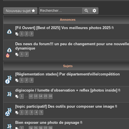
Nouveau sujet
Annonces
[Fil Ouvert] [Best of 2025] Vos meilleures photos 2025
P
1
2
3
i
è
c
Des news du forum!!! un peu de changement pour une nouvelle
e
dynamique
s
j
1
2
o
i
n
t
Sujets
e
s
[Règlementation stades] Par département/ville/compétition
1
2
3
digiscopie / lunette d'observation + reflex [photos inside]
P
1
…
12
13
14
15
16
i
è
c
[topic participatif] Des outils pour composer une image
e
P
s
1
2
3
4
5
i
j
è
o
c
i
Bien exposer une photo de paysage
e
n
P
s
t
1
…
24
25
26
27
28