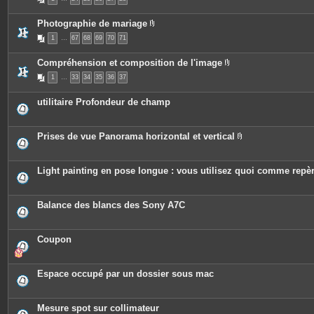
i
j
e
è
o
s
c
i
Photographie de mariage
e
n
P
s
t
1
…
67
68
69
70
71
i
j
e
è
o
s
c
i
Compréhension et composition de l'image
e
n
P
s
t
1
…
33
34
35
36
37
i
j
e
è
o
s
c
i
utilitaire Profondeur de champ
e
n
s
t
j
e
o
s
Prises de vue Panorama horizontal et vertical
i
P
n
i
t
è
e
c
Light painting en pose longue : vous utilisez quoi comme repè
s
e
s
j
o
Balance des blancs des Sony A7C
i
n
t
e
Coupon
s
Espace occupé par un dossier sous mac
Mesure spot sur collimateur