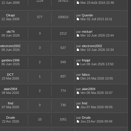
1124
167821
s
e
g
e
12 Juin 2008
Mar 23 Août 2016 22:46
r
u
r
e
C
r
l
l
m
o
n
e
t
e
n
i
d
Okapi
par
Quentin
e
s
577
105615
s
e
e
21 Sep 2009
Mar 02 Juil 2013 10:11
r
s
u
r
C
r
l
a
l
m
o
n
e
g
t
e
n
i
d
e
oliv74
par
mickarl
e
s
3
2212
s
e
e
09 Juin 2026
Mer 10 Juin 2026 23:44
r
s
u
r
C
r
l
a
l
m
o
n
e
g
t
e
electronn2002
par
n
electronn2002
i
d
3
527
e
e
s
09 Juin 2026
s
Mer 10 Juin 2026 10:34
e
e
r
s
C
u
r
r
l
a
o
l
m
n
e
ganbinv1996
par
g
n
fmpjpl
t
e
2
549
i
d
06 Juin 2026
e
s
Lun 08 Juin 2026 13:50
e
s
e
C
e
u
r
s
r
o
r
l
l
a
m
DCT
par
n
fabco
n
t
1
837
e
g
e
23 Mai 2026
s
Dim 24 Mai 2026 10:55
i
e
d
e
C
s
u
e
r
e
o
s
l
r
l
r
alain2904
par
n
alain2904
a
t
m
2
774
e
n
08 Mai 2026
s
Ven 08 Mai 2026 15:07
g
e
e
d
i
C
u
e
r
s
e
e
o
l
l
s
r
r
fmd
par
n
fmd
t
0
730
e
a
n
m
07 Mai 2026
s
Jeu 07 Mai 2026 09:05
e
d
g
i
C
e
u
r
e
e
e
o
s
l
l
r
r
Drude
par
n
Drude
s
t
10
1051
e
n
m
22 Avr 2026
s
Jeu 23 Avr 2026 09:49
a
e
d
i
C
e
u
g
r
e
e
o
s
l
e
l
r