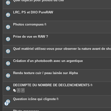
Quel objectif pour photos du ciel
LRC, PS et DXO PureRAW
Photos corrompues
P
i
è
c
Prise de vue en RAW ?
e
s
j
o
Quel matériel utilisez-vous pour observer la nature avant de s
i
n
t
e
Création d'un photobooth avec un argentique
s
Rendu texture cuir / peau lainée sur Alpha
DECOMPTE DU NOMBRE DE DECLENCHEMENTS
P
1
2
i
è
c
Question icône qui clignote
e
P
s
i
j
è
o
c