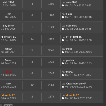
l
n
m
e
alain2904
par
n
alain2904
a
t
4
1395
i
e
d
13 Oct 2025
s
Ven 31 Oct 2025 09:45
g
e
e
C
s
e
u
e
r
r
o
s
r
l
l
m
Hella
par
n
Hella
a
n
t
8
1797
e
e
13 Oct 2025
s
Mer 15 Oct 2025 08:46
g
i
e
d
C
s
u
e
e
r
e
o
s
l
r
l
r
Say Drick
par
n
calimelolo
a
t
m
1
1624
e
n
30 Sep 2025
s
Jeu 02 Oct 2025 15:48
g
e
e
d
i
C
u
e
r
s
e
e
o
l
l
s
r
r
FILIP ROLAN
par
n
FILIP ROLAN
t
12
3189
e
a
n
m
16 Sep 2025
s
Jeu 18 Sep 2025 12:38
e
d
g
i
C
e
u
r
e
e
e
o
s
l
l
r
r
fanfan
par
n
Hella
s
t
5
3045
e
n
m
03 Oct 2024
s
Mar 16 Sep 2025 21:56
a
e
d
i
C
e
u
g
r
e
e
o
s
l
e
l
r
r
fanfan
par
n
pschitt
s
t
3
1732
e
n
m
02 Juin 2025
s
Lun 15 Sep 2025 20:43
a
e
d
i
C
e
u
g
r
e
e
o
s
l
e
l
r
r
Lionel
par
n
fabco
s
t
8
2345
e
n
m
14 Juin 2025
s
Mer 13 Août 2025 20:58
a
e
d
i
C
e
u
g
r
e
e
o
s
l
e
l
r
r
siro
par
n
Crashoveride-HF
s
t
12
2264
e
n
m
08 Août 2025
s
Ven 08 Août 2025 22:09
a
e
d
i
C
e
u
g
r
e
e
o
s
l
e
l
r
r
danielle17
par
n
danielle17
s
t
2
1379
e
n
m
06 Août 2025
s
Mer 06 Août 2025 17:00
a
e
d
i
C
e
u
g
r
e
e
o
s
l
e
l
r