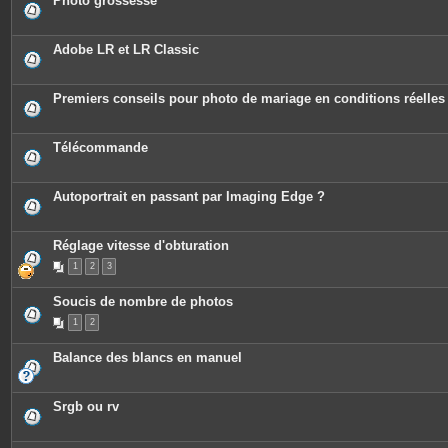
Photo grossesse
i
e
n
s
t
j
e
o
Adobe LR et LR Classic
s
i
n
t
e
Premiers conseils pour photo de mariage en conditions réelles
s
Télécommande
Autoportrait en passant par Imaging Edge ?
Réglage vitesse d'obturation
1
2
3
Soucis de nombre de photos
1
2
Balance des blancs en manuel
Srgb ou rv