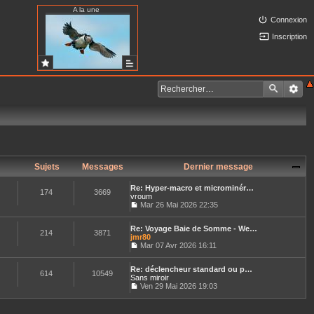
A la une
Connexion
Inscription
Sujets
Messages
Dernier message
Re: Hyper-macro et microminér…
174
3669
vroum
Mar 26 Mai 2026 22:35
C
o
Re: Voyage Baie de Somme - We…
n
214
3871
jmr80
s
u
Mar 07 Avr 2026 16:11
C
l
o
t
Re: déclencheur standard ou p…
n
e
614
10549
Sans miroir
s
r
u
Ven 29 Mai 2026 19:03
l
C
l
e
o
t
d
n
e
e