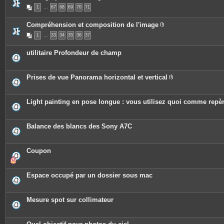
n
P
s
t
1
…
67
68
69
70
71
i
j
e
è
o
s
c
i
Compréhension et composition de l'image
e
n
P
s
t
1
…
33
34
35
36
37
i
j
e
è
o
s
c
i
utilitaire Profondeur de champ
e
n
s
t
j
e
o
s
Prises de vue Panorama horizontal et vertical
i
P
n
i
t
è
e
c
Light painting en pose longue : vous utilisez quoi comme repè
s
e
s
j
o
Balance des blancs des Sony A7C
i
n
t
e
Coupon
s
Espace occupé par un dossier sous mac
Mesure spot sur collimateur