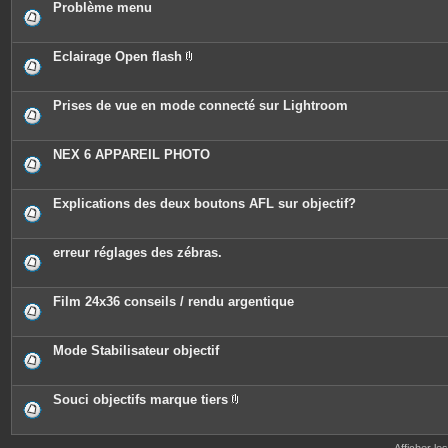
Problème menu
Eclairage Open flash
P
i
è
c
Prises de vue en mode connecté sur Lightroom
e
s
j
o
NEX 6 APPAREIL PHOTO
i
n
t
e
Explications des deux boutons AFL sur objectif?
s
erreur réglages des zébras.
Film 24x36 conseils / rendu argentique
Mode Stabilisateur objectif
Souci objectifs marque tiers
P
i
è
c
Afficher le