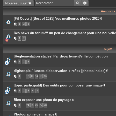
Nouveau sujet
Annonces
[Fil Ouvert] [Best of 2025] Vos meilleures photos 2025
P
1
2
3
i
è
c
Des news du forum!!! un peu de changement pour une nouvell
e
s
1
2
j
o
i
Sujets
n
t
e
[Règlementation stades] Par département/ville/compétition
s
1
2
3
digiscopie / lunette d'observation + reflex [photos inside]
P
1
…
12
13
14
15
16
i
è
c
[topic participatif] Des outils pour composer une image
e
P
s
1
2
3
4
5
i
j
è
o
c
i
Bien exposer une photo de paysage
e
n
P
s
t
1
…
24
25
26
27
28
i
j
e
è
o
s
c
i
Photographie de mariage
e