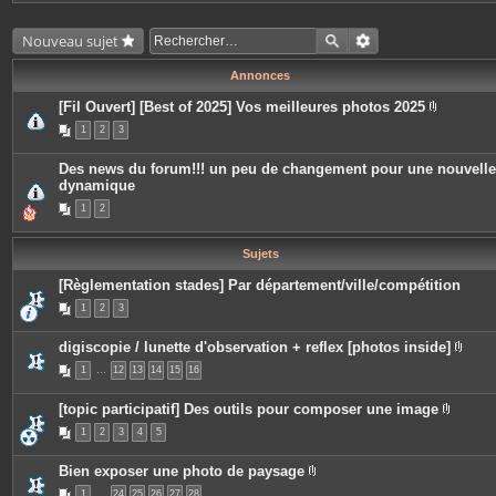
Nouveau sujet
Annonces
[Fil Ouvert] [Best of 2025] Vos meilleures photos 2025
P
1
2
3
i
è
c
Des news du forum!!! un peu de changement pour une nouvelle
e
dynamique
s
j
1
2
o
i
n
t
Sujets
e
s
[Règlementation stades] Par département/ville/compétition
1
2
3
digiscopie / lunette d'observation + reflex [photos inside]
P
1
…
12
13
14
15
16
i
è
c
[topic participatif] Des outils pour composer une image
e
P
s
1
2
3
4
5
i
j
è
o
c
i
Bien exposer une photo de paysage
e
n
P
s
t
1
…
24
25
26
27
28