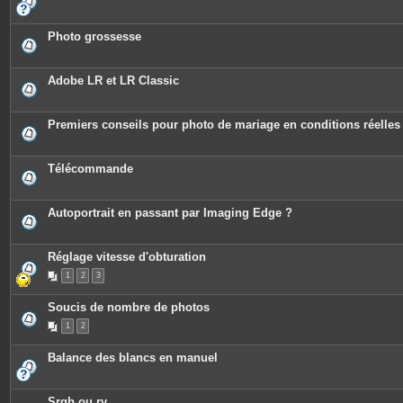
P
s
i
j
è
o
c
Photo grossesse
i
e
n
s
t
j
e
o
Adobe LR et LR Classic
s
i
n
t
e
Premiers conseils pour photo de mariage en conditions réelles
s
Télécommande
Autoportrait en passant par Imaging Edge ?
Réglage vitesse d'obturation
1
2
3
Soucis de nombre de photos
1
2
Balance des blancs en manuel
Srgb ou rv