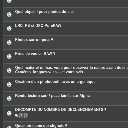
Quel objectif pour photos du ciel
LRC, PS et DXO PureRAW
Photos corrompues
P
i
è
c
Prise de vue en RAW ?
e
s
j
o
Quel matériel utilisez-vous pour observer la nature avant de sh
i
Caméras, longues-vues… et votre avis
n
t
e
Création d'un photobooth avec un argentique
s
Rendu texture cuir / peau lainée sur Alpha
DECOMPTE DU NOMBRE DE DECLENCHEMENTS
P
1
2
i
è
c
Question icône qui clignote
e