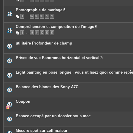
i
j
e
è
o
s
c
i
Photographie de mariage
e
n
P
s
t
1
…
67
68
69
70
71
i
j
e
è
o
s
c
i
Compréhension et composition de l'image
e
n
P
s
t
1
…
33
34
35
36
37
i
j
e
è
o
s
c
i
utilitaire Profondeur de champ
e
n
s
t
j
e
o
s
Prises de vue Panorama horizontal et vertical
i
P
n
i
t
è
e
c
Light painting en pose longue : vous utilisez quoi comme repè
s
e
s
j
o
Balance des blancs des Sony A7C
i
n
t
e
Coupon
s
Espace occupé par un dossier sous mac
Mesure spot sur collimateur