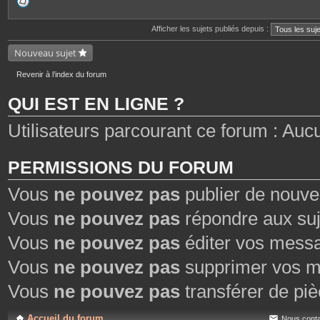
P
i
è
c
Afficher les sujets publiés depuis :
e
s
Nouveau sujet
j
o
i
Revenir à l’index du forum
n
t
e
QUI EST EN LIGNE ?
s
Utilisateurs parcourant ce forum : Aucun 
PERMISSIONS DU FORUM
Vous
ne pouvez pas
publier de nouve
Vous
ne pouvez pas
répondre aux suj
Vous
ne pouvez pas
éditer vos mess
Vous
ne pouvez pas
supprimer vos m
Vous
ne pouvez pas
transférer de piè
Accueil du forum
Nous conta