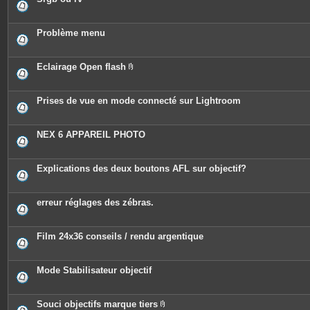
Problème menu
Eclairage Open flash
P
i
è
c
Prises de vue en mode connecté sur Lightroom
e
s
j
o
NEX 6 APPAREIL PHOTO
i
n
t
e
Explications des deux boutons AFL sur objectif?
s
erreur réglages des zébras.
Film 24x36 conseils / rendu argentique
Mode Stabilisateur objectif
Souci objectifs marque tiers